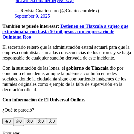
pic.twitter.com/mHdHyBCzGp
— Revista Cuartoscuro (@CuartoscuroMex)
September 9, 2025
También te puede interesar:
Detienen en Tlaxcala a sujeto que
extorsionaba con hasta 50 mil pesos a un empresario de
Quintana Roo
El secretario reiteró que la administración estatal actuará para que la
empresa contratista asuma las consecuencias de los errores y se haga
responsable de cualquier sanción derivada de este incidente.
Con la sustitución de las lonas, el
gobierno de Tlaxcala
dio por
concluido el incidente, aunque la polémica continúa en redes
sociales, donde la ciudadanía sigue compartiendo imágenes de los
murales originales como ejemplo de la falta de supervisión en la
decoración oficial.
Con información de El Universal Online.
¿Qué te pareció?
🔥
0
👍
0
😲
0
😢
0
😠
0
Etiquetas