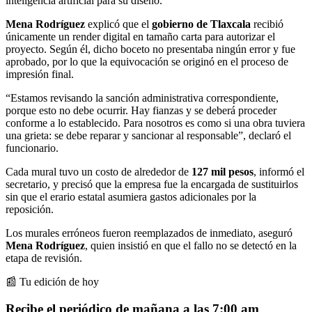
inteligencia artificial para su diseño.
Mena Rodríguez
explicó que el
gobierno de
Tlaxcala
recibió
únicamente un render digital en tamaño carta para autorizar el
proyecto. Según él, dicho boceto no presentaba ningún error y fue
aprobado, por lo que la equivocación se originó en el proceso de
impresión final.
“Estamos revisando la sanción administrativa correspondiente,
porque esto no debe ocurrir. Hay fianzas y se deberá proceder
conforme a lo establecido. Para nosotros es como si una obra tuviera
una grieta: se debe reparar y sancionar al responsable”, declaró el
funcionario.
Cada mural tuvo un costo de alrededor de
127 mil pesos
, informó el
secretario, y precisó que la empresa fue la encargada de sustituirlos
sin que el erario estatal asumiera gastos adicionales por la
reposición.
Los murales erróneos fueron reemplazados de inmediato, aseguró
Mena Rodríguez
, quien insistió en que el fallo no se detectó en la
etapa de revisión.
📰 Tu edición de hoy
Recibe el periódico de mañana a las 7:00 am