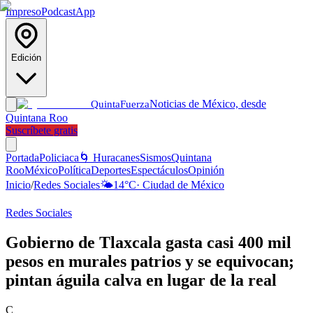
Impreso
Podcast
App
Edición
Noticias de México, desde
Quinta
Fuerza
Quintana Roo
Suscríbete gratis
Portada
Policiaca
🌀 Huracanes
Sismos
Quintana
Roo
México
Política
Deportes
Espectáculos
Opinión
Inicio
/
Redes Sociales
🌤️
14
°C
·
Ciudad de México
Redes Sociales
Gobierno de Tlaxcala gasta casi 400 mil
pesos en murales patrios y se equivocan;
pintan águila calva en lugar de la real
C