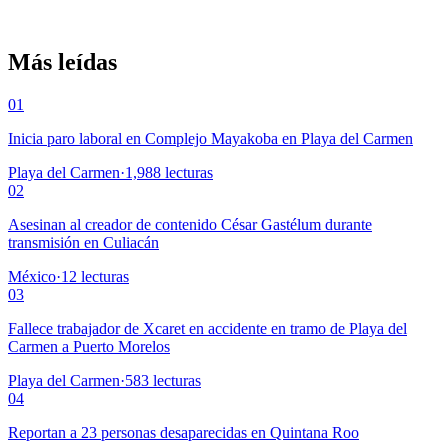
Más leídas
01
Inicia paro laboral en Complejo Mayakoba en Playa del Carmen
Playa del Carmen
·
1,988
lecturas
02
Asesinan al creador de contenido César Gastélum durante
transmisión en Culiacán
México
·
12
lecturas
03
Fallece trabajador de Xcaret en accidente en tramo de Playa del
Carmen a Puerto Morelos
Playa del Carmen
·
583
lecturas
04
Reportan a 23 personas desaparecidas en Quintana Roo