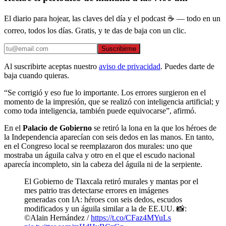
El diario para hojear, las claves del día y el podcast ☕ — todo en un
correo, todos los días. Gratis, y te das de baja con un clic.
Suscribirme
Al suscribirte aceptas nuestro
aviso de privacidad
. Puedes darte de
baja cuando quieras.
“Se corrigió y eso fue lo importante. Los errores surgieron en el
momento de la impresión, que se realizó con inteligencia artificial; y
como toda inteligencia, también puede equivocarse”, afirmó.
En el
Palacio de Gobierno
se retiró la lona en la que los héroes de
la Independencia aparecían con seis dedos en las manos. En tanto,
en el Congreso local se reemplazaron dos murales: uno que
mostraba un águila calva y otro en el que el escudo nacional
aparecía incompleto, sin la cabeza del águila ni de la serpiente.
El Gobierno de Tlaxcala retiró murales y mantas por el
mes patrio tras detectarse errores en imágenes
generadas con IA: héroes con seis dedos, escudos
modificados y un águila similar a la de EE.UU. 📸:
©Alain Hernández /
https://t.co/CFaz4MYuLs