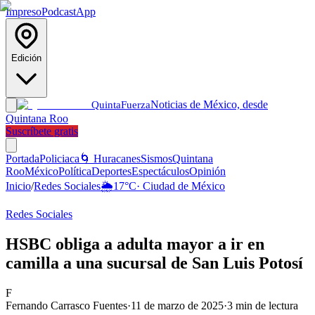
Impreso
Podcast
App
Edición
Noticias de México, desde
Quinta
Fuerza
Quintana Roo
Suscríbete gratis
Portada
Policiaca
🌀 Huracanes
Sismos
Quintana
Roo
México
Política
Deportes
Espectáculos
Opinión
Inicio
/
Redes Sociales
🌦️
17
°C
·
Ciudad de México
Redes Sociales
HSBC obliga a adulta mayor a ir en
camilla a una sucursal de San Luis Potosí
F
Fernando Carrasco Fuentes
·
11 de marzo de 2025
·
3
min de lectura