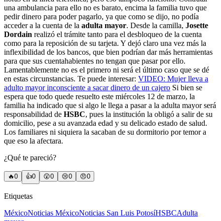
una ambulancia para ello no es barato, encima la familia tuvo que
pedir dinero para poder pagarlo, ya que como se dijo, no podía
acceder a la cuenta de la
adulta mayor
. Desde la camilla,
Josette
Dordain
realizó el trámite tanto para el desbloqueo de la cuenta
como para la reposición de su tarjeta. Y dejó claro una vez más la
inflexibilidad de los bancos, que bien podrían dar más herramientas
para que sus cuentahabientes no tengan que pasar por ello.
Lamentablemente no es el primero ni será el último caso que se dé
en estas circunstancias. Te puede interesar:
VIDEO: Mujer lleva a
adulto mayor inconsciente a sacar dinero de un cajero
Si bien se
espera que todo quede resuelto este miércoles 12 de marzo, la
familia ha indicado que si algo le llega a pasar a la adulta mayor será
responsabilidad de
HSBC
, pues la institución la obligó a salir de su
domicilio, pese a su avanzada edad y su delicado estado de salud.
Los familiares ni siquiera la sacaban de su dormitorio por temor a
que eso la afectara.
¿Qué te pareció?
🔥
0
👍
0
😲
0
😢
0
😠
0
Etiquetas
México
Noticias México
Noticias San Luis Potosí
HSBC
Adulta