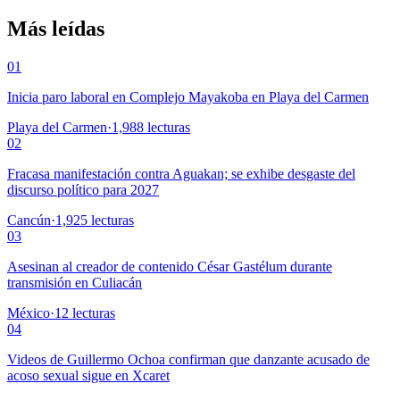
Más leídas
01
Inicia paro laboral en Complejo Mayakoba en Playa del Carmen
Playa del Carmen
·
1,988
lecturas
02
Fracasa manifestación contra Aguakan; se exhibe desgaste del
discurso político para 2027
Cancún
·
1,925
lecturas
03
Asesinan al creador de contenido César Gastélum durante
transmisión en Culiacán
México
·
12
lecturas
04
Videos de Guillermo Ochoa confirman que danzante acusado de
acoso sexual sigue en Xcaret