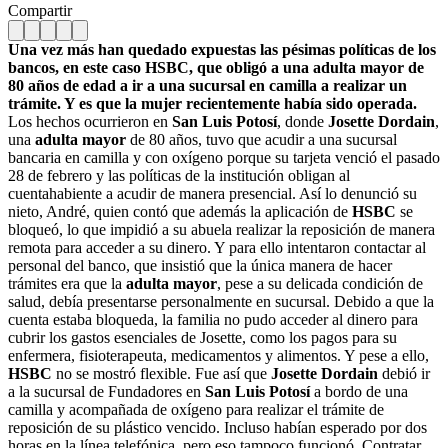
Compartir
Una vez más han quedado expuestas las pésimas políticas de los
bancos, en este caso HSBC, que obligó a una adulta mayor de
80 años de edad a ir a una sucursal en camilla a realizar un
trámite. Y es que la mujer recientemente había sido operada.
Los hechos ocurrieron en
San Luis Potosí
, donde
Josette Dordain
,
una
adulta mayor
de 80 años, tuvo que acudir a una sucursal
bancaria en camilla y con oxígeno porque su tarjeta venció el pasado
28 de febrero y las políticas de la institución obligan al
cuentahabiente a acudir de manera presencial. Así lo denunció su
nieto, André, quien contó que además la aplicación de
HSBC
se
bloqueó, lo que impidió a su abuela realizar la reposición de manera
remota para acceder a su dinero. Y para ello intentaron contactar al
personal del banco, que insistió que la única manera de hacer
trámites era que la
adulta mayor
, pese a su delicada condición de
salud, debía presentarse personalmente en sucursal. Debido a que la
cuenta estaba bloqueda, la familia no pudo acceder al dinero para
cubri
r los gastos esenciales de Josette, como los pagos para su
enfermera, fisioterapeuta, medicamentos y alimentos. Y pese a ello,
HSBC
no se mostró flexible.
Fue así que
Josette Dordain
debió ir
a la sucursal de Fundadores en
San Luis Potosí
a bordo de una
camilla y acompañada de oxígeno para realizar el trámite de
reposición de su plástico vencido. Incluso habían esperado por dos
horas en la línea telefónica, pero eso tampoco funcionó. Contratar