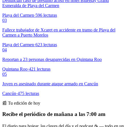
Denuncian caso de presunto acoso en hotel BlueBay Grand
Esmeralda de Playa del Carmen
Playa del Carmen
·
596
lecturas
03
Fallece trabajador de Xcaret en accidente en tramo de Playa del
Carmen a Puerto Morelos
Playa del Carmen
·
623
lecturas
04
Reportan a 23 personas desaparecidas en Quintana Roo
Quintana Roo
·
421
lecturas
05
Joven es asesinado durante ataque armado en Cancún
Cancún
·
475
lecturas
📰 Tu edición de hoy
Recibe el periódico de mañana a las 7:00 am
El diario para hojear, las claves del día y el podcast ☕ — todo en un