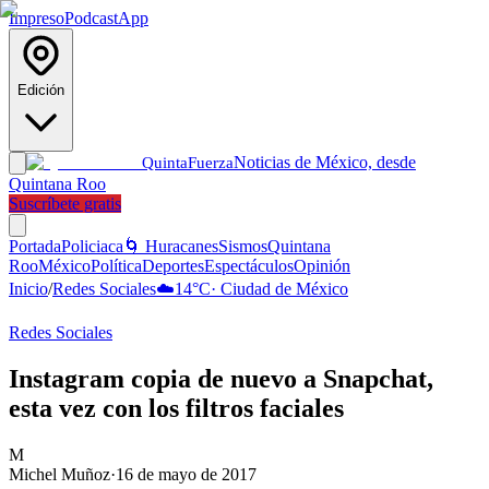
Impreso
Podcast
App
Edición
Noticias de México, desde
Quinta
Fuerza
Quintana Roo
Suscríbete gratis
Portada
Policiaca
🌀 Huracanes
Sismos
Quintana
Roo
México
Política
Deportes
Espectáculos
Opinión
Inicio
/
Redes Sociales
☁️
14
°C
·
Ciudad de México
Redes Sociales
Instagram copia de nuevo a Snapchat,
esta vez con los filtros faciales
M
Michel Muñoz
·
16 de mayo de 2017