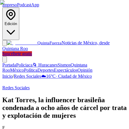
Impreso
Podcast
App
Edición
Noticias de México, desde
Quinta
Fuerza
Quintana Roo
Suscríbete gratis
Portada
Policiaca
🌀 Huracanes
Sismos
Quintana
Roo
México
Política
Deportes
Espectáculos
Opinión
Inicio
/
Redes Sociales
☁️
16
°C
·
Ciudad de México
Redes Sociales
Kat Torres, la influencer brasileña
condenada a ocho años de cárcel por trata
y explotación de mujeres
F