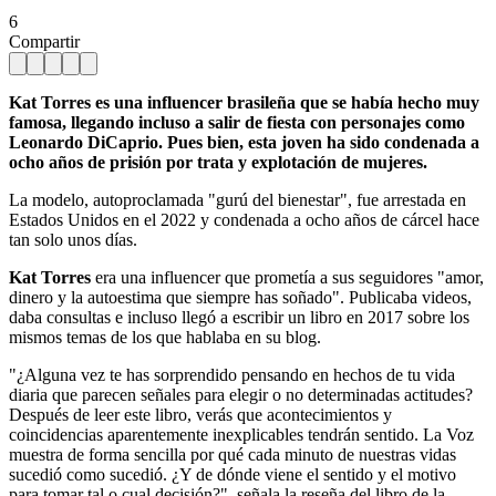
6
Compartir
Kat Torres es una influencer brasileña que se había hecho muy
famosa, llegando incluso a salir de fiesta con personajes como
Leonardo DiCaprio. Pues bien, esta joven ha sido condenada a
ocho años de prisión por trata y explotación de mujeres.
La modelo, autoproclamada "gurú del bienestar", fue arrestada en
Estados Unidos en el 2022 y condenada a ocho años de cárcel hace
tan solo unos días.
Kat Torres
era una influencer que prometía a sus seguidores "amor,
dinero y la autoestima que siempre has soñado". Publicaba videos,
daba consultas e incluso llegó a escribir un libro en 2017 sobre los
mismos temas de los que hablaba en su blog.
"¿Alguna vez te has sorprendido pensando en hechos de tu vida
diaria que parecen señales para elegir o no determinadas actitudes?
Después de leer este libro, verás que acontecimientos y
coincidencias aparentemente inexplicables tendrán sentido. La Voz
muestra de forma sencilla por qué cada minuto de nuestras vidas
sucedió como sucedió. ¿Y de dónde viene el sentido y el motivo
para tomar tal o cual decisión?", señala la reseña del libro de la