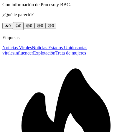
Con información de Proceso y BBC.
¿Qué te pareció?
🔥
0
👍
0
😲
0
😢
0
😠
0
Etiquetas
Noticias Virales
Noticias Estados Unidos
notas
virales
influencer
Explotación
Trata de mujeres