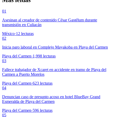
Más leídas
01
Asesinan al creador de contenido César Gastélum durante
transmisión en Culiacán
México
·
12
lecturas
02
Inicia paro laboral en Complejo Mayakoba en Playa del Carmen
Playa del Carmen
·
1,998
lecturas
03
Fallece trabajador de Xcaret en accidente en tramo de Playa del
Carmen a Puerto Morelos
Playa del Carmen
·
623
lecturas
04
Denuncian caso de presunto acoso en hotel BlueBay Grand
Esmeralda de Playa del Carmen
Playa del Carmen
·
596
lecturas
05