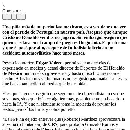
3
Compartir
Una pifia más de un periodista mexicano, esta vez tiene que ver
con el partido de Portugal en nuestro país. Aseguró que aunque
Cristiano Ronaldo vendrá no jugará. Sin embargo, aseguró que
quien sí estará en el campo de juego es Diogo Jota. El problema
y que él pasó por alto, es que este futbolista falleció en un
accidente automovilístico hace unos meses.
Pese a lo anterior,
Edgar Valero
, periodista con décadas de
experiencia en medios y actual director de Deportes de
El Heraldo
de México
minimizó su grave error y hasta quiso bromear con el
hecho. A los lectores y aficionados no les gustó para nada. Tan es así
que hasta han pedido al medio que lo despida.
Y es que la gente aseguró que seguramente el periodista no escribe
sus notas, sino que lo hace alguien más, posiblemente un becario o
hasta la IA. Y que ni siquiera se toma la molestia de revisar los
textos, pero sí los firma y cobra por ello.
"La FPF ha dejado entrever que (Roberto) Martínez aprovechará la
ausenia (o limitación) de
CR7
, para probar a Gonzalo Ramos y
evaluar el regreso de
Diogo Jota
, quien ha estado bajo observación