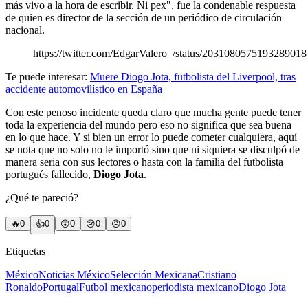
más vivo a la hora de escribir. Ni pex", fue la condenable respuesta
de quien es director de la sección de un periódico de circulación
nacional.
https://twitter.com/EdgarValero_/status/2031080575193289018
Te puede interesar:
Muere Diogo Jota, futbolista del Liverpool, tras
accidente automovilístico en España
Con este penoso incidente queda claro que mucha gente puede tener
toda la experiencia del mundo pero eso no significa que sea buena
en lo que hace. Y si bien un error lo puede cometer cualquiera, aquí
se nota que no solo no le importó sino que ni siquiera se disculpó de
manera seria con sus lectores o hasta con la familia del futbolista
portugués fallecido,
Diogo Jota
.
¿Qué te pareció?
🔥
0
👍
0
😲
0
😢
0
😠
0
Etiquetas
México
Noticias México
Selección Mexicana
Cristiano
Ronaldo
Portugal
Futbol mexicano
periodista mexicano
Diogo Jota