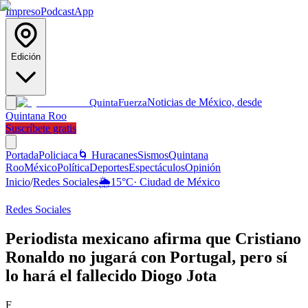
Impreso
Podcast
App
Edición
Noticias de México, desde
Quinta
Fuerza
Quintana Roo
Suscríbete gratis
Portada
Policiaca
🌀 Huracanes
Sismos
Quintana
Roo
México
Política
Deportes
Espectáculos
Opinión
Inicio
/
Redes Sociales
🌦️
15
°C
·
Ciudad de México
Redes Sociales
Periodista mexicano afirma que Cristiano
Ronaldo no jugará con Portugal, pero sí
lo hará el fallecido Diogo Jota
F