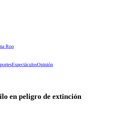
ana Roo
portes
Espectáculos
Opinión
lo en peligro de extinción