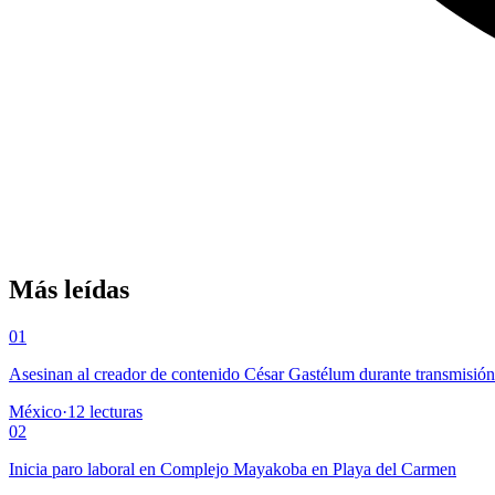
Más leídas
01
Asesinan al creador de contenido César Gastélum durante transmisió
México
·
12
lecturas
02
Inicia paro laboral en Complejo Mayakoba en Playa del Carmen