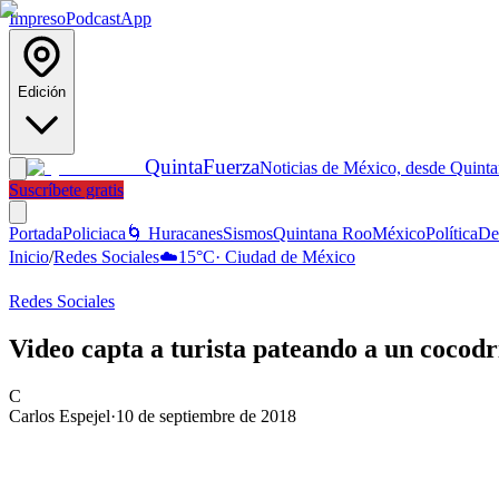
Impreso
Podcast
App
Edición
Quinta
Fuerza
Noticias de México, desde Quint
Suscríbete gratis
Portada
Policiaca
🌀 Huracanes
Sismos
Quintana Roo
México
Política
De
Inicio
/
Redes Sociales
☁️
15
°C
·
Ciudad de México
Redes Sociales
Video capta a turista pateando a un cocodri
C
Carlos Espejel
·
10 de septiembre de 2018