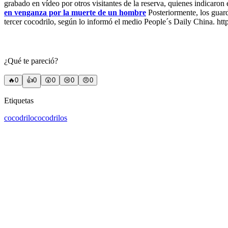
grabado en vídeo por otros visitantes de la reserva, quienes indicaron 
en venganza por la muerte de un hombre
Posteriormente, los guar
tercer cocodrilo, según lo informó el medio People´s Daily China. 
¿Qué te pareció?
🔥
0
👍
0
😲
0
😢
0
😠
0
Etiquetas
cocodrilo
cocodrilos