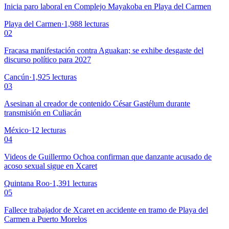
Inicia paro laboral en Complejo Mayakoba en Playa del Carmen
Playa del Carmen
·
1,988
lecturas
02
Fracasa manifestación contra Aguakan; se exhibe desgaste del
discurso político para 2027
Cancún
·
1,925
lecturas
03
Asesinan al creador de contenido César Gastélum durante
transmisión en Culiacán
México
·
12
lecturas
04
Videos de Guillermo Ochoa confirman que danzante acusado de
acoso sexual sigue en Xcaret
Quintana Roo
·
1,391
lecturas
05
Fallece trabajador de Xcaret en accidente en tramo de Playa del
Carmen a Puerto Morelos