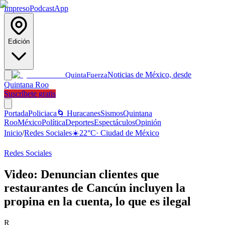
Impreso
Podcast
App
Edición
Noticias de México, desde
Quinta
Fuerza
Quintana Roo
Suscríbete gratis
Portada
Policiaca
🌀 Huracanes
Sismos
Quintana
Roo
México
Política
Deportes
Espectáculos
Opinión
Inicio
/
Redes Sociales
☀️
22
°C
·
Ciudad de México
Redes Sociales
Video: Denuncian clientes que
restaurantes de Cancún incluyen la
propina en la cuenta, lo que es ilegal
R