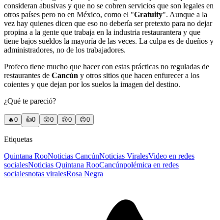
consideran abusivas y que no se cobren servicios que son legales en
otros países pero no en México, como el "
Gratuity
". Aunque a la
vez hay quienes dicen que eso no debería ser pretexto para no dejar
propina a la gente que trabaja en la industria restaurantera y que
tiene bajos sueldos la mayoría de las veces. La culpa es de dueños y
administradores, no de los trabajadores.
Profeco tiene mucho que hacer con estas prácticas no reguladas de
restaurantes de
Cancún
y otros sitios que hacen enfurecer a los
coientes y que dejan por los suelos la imagen del destino.
¿Qué te pareció?
🔥
0
👍
0
😲
0
😢
0
😠
0
Etiquetas
Quintana Roo
Noticias Cancún
Noticias Virales
Video en redes
sociales
Noticias Quintana Roo
Cancún
polémica en redes
sociales
notas virales
Rosa Negra