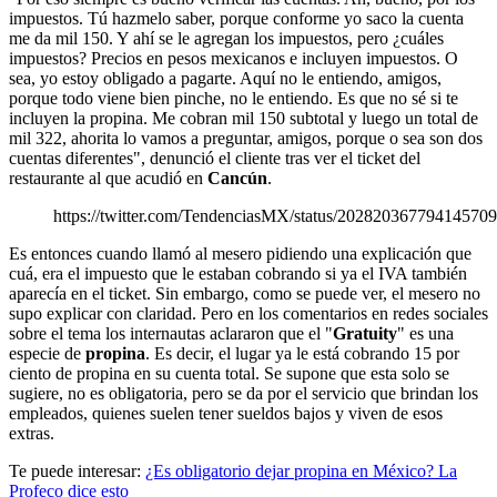
impuestos. Tú hazmelo saber, porque conforme yo saco la cuenta
me da mil 150. Y ahí se le agregan los impuestos, pero ¿cuáles
impuestos? Precios en pesos mexicanos e incluyen impuestos. O
sea, yo estoy obligado a pagarte. Aquí no le entiendo, amigos,
porque todo viene bien pinche, no le entiendo. Es que no sé si te
incluyen la propina. Me cobran mil 150 subtotal y luego un total de
mil 322, ahorita lo vamos a preguntar, amigos, porque o sea son dos
cuentas diferentes", denunció el cliente tras ver el ticket del
restaurante al que acudió en
Cancún
.
https://twitter.com/TendenciasMX/status/20282036779414570
Es entonces cuando llamó al mesero pidiendo una explicación que
cuá, era el impuesto que le estaban cobrando si ya el IVA también
aparecía en el ticket. Sin embargo, como se puede ver, el mesero no
supo explicar con claridad. Pero en los comentarios en redes sociales
sobre el tema los internautas aclararon que el "
Gratuity
" es una
especie de
propina
. Es decir, el lugar ya le está cobrando 15 por
ciento de propina en su cuenta total. Se supone que esta solo se
sugiere, no es obligatoria, pero se da por el servicio que brindan los
empleados, quienes suelen tener sueldos bajos y viven de esos
extras.
Te puede interesar:
¿Es obligatorio dejar propina en México? La
Profeco dice esto