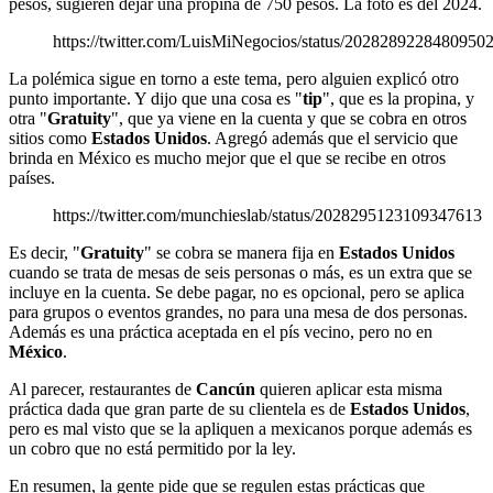
pesos, sugieren dejar una propina de 750 pesos. La foto es del 2024.
https://twitter.com/LuisMiNegocios/status/2028289228480950
La polémica sigue en torno a este tema, pero alguien explicó otro
punto importante. Y dijo que una cosa es "
tip
", que es la propina, y
otra "
Gratuity
", que ya viene en la cuenta y que se cobra en otros
sitios como
Estados Unidos
. Agregó además que el servicio que
brinda en México es mucho mejor que el que se recibe en otros
países.
https://twitter.com/munchieslab/status/2028295123109347613
Es decir, "
Gratuity
" se cobra se manera fija en
Estados Unidos
cuando se trata de mesas de seis personas o más, es un extra que se
incluye en la cuenta. Se debe pagar, no es opcional, pero se aplica
para grupos o eventos grandes, no para una mesa de dos personas.
Además es una práctica aceptada en el pís vecino, pero no en
México
.
Al parecer, restaurantes de
Cancún
quieren aplicar esta misma
práctica dada que gran parte de su clientela es de
Estados Unidos
,
pero es mal visto que se la apliquen a mexicanos porque además es
un cobro que no está permitido por la ley.
En resumen, la gente pide que se regulen estas prácticas que