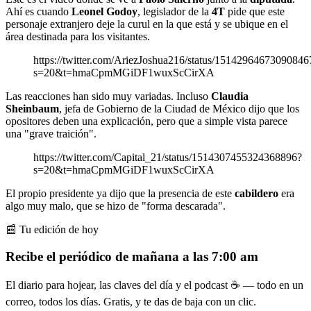
Ahí es cuando
Leonel Godoy
, legislador de la
4T
pide que este
personaje extranjero deje la curul en la que está y se ubique en el
área destinada para los visitantes.
https://twitter.com/AriezJoshua216/status/15142964673090846
s=20&t=hmaCpmMGiDF1wuxScCirXA
Las reacciones han sido muy variadas. Incluso
Claudia
Sheinbaum
, jefa de Gobierno de la Ciudad de México dijo que los
opositores deben una explicación, pero que a simple vista parece
una "grave traición".
https://twitter.com/Capital_21/status/1514307455324368896?
s=20&t=hmaCpmMGiDF1wuxScCirXA
El propio presidente ya dijo que la presencia de este
cabildero
era
algo muy malo, que se hizo de "forma descarada".
📰 Tu edición de hoy
Recibe el periódico de mañana a las 7:00 am
El diario para hojear, las claves del día y el podcast ☕ — todo en un
correo, todos los días. Gratis, y te das de baja con un clic.