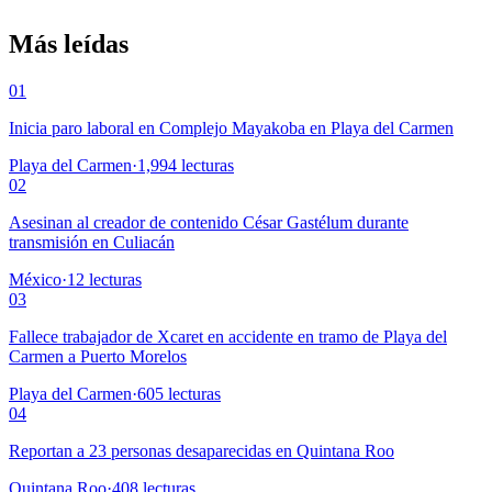
Más leídas
01
Inicia paro laboral en Complejo Mayakoba en Playa del Carmen
Playa del Carmen
·
1,994
lecturas
02
Asesinan al creador de contenido César Gastélum durante
transmisión en Culiacán
México
·
12
lecturas
03
Fallece trabajador de Xcaret en accidente en tramo de Playa del
Carmen a Puerto Morelos
Playa del Carmen
·
605
lecturas
04
Reportan a 23 personas desaparecidas en Quintana Roo
Quintana Roo
·
408
lecturas