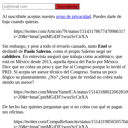
Suscribirme
Al suscribirte aceptas nuestro
aviso de privacidad
. Puedes darte de
baja cuando quieras.
https://twitter.com/Articulo7N/status/1514317867747098631?
s=20&t=hmaCpmMGiDF1wuxScCirXA
Sin embargo, y pese a todo el revuelo causado, tanto
Enel
se
deslindó de
Paolo Salerno
, como el propio Salerno negó ser
cabildero
. En entrevista aseguró que trabaja como académico, que
está en México desde 2013, aquella época del Pacto por México.
Dice que no cobra un peso y que fue al Congreso porque lo invitó el
PRD. Sí acepta ser asesor técnico del Congreso. Suena un poco
ilógico su planteamiento. ¿No? ¿Será que de verdad no cobra nada
siendo un asesor?
https://twitter.com/MemeYamelCA/status/15143188022002810
s=20&t=hmaCpmMGiDF1wuxScCirXA
De hecho hay quienes preguntan que si no cobra con qué se pagan
sus oficinas.
https://twitter.com/CompaRefrancito/status/151431985650570
s=20&t=hmaCpmMGiDF1wuxScCirXA