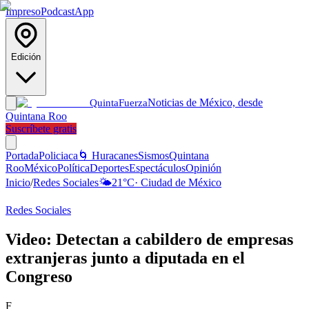
Impreso
Podcast
App
Edición
Noticias de México, desde
Quinta
Fuerza
Quintana Roo
Suscríbete gratis
Portada
Policiaca
🌀 Huracanes
Sismos
Quintana
Roo
México
Política
Deportes
Espectáculos
Opinión
Inicio
/
Redes Sociales
🌤️
21
°C
·
Ciudad de México
Redes Sociales
Video: Detectan a cabildero de empresas
extranjeras junto a diputada en el
Congreso
F