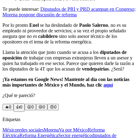
Te puede interesar:
Diputados de PRI y PRD acampan en Congreso;
Morena pospone discusión de reforma
Por lo pronto
Enel
se ha deslindado de
Paolo Salerno
, no es su
empleado ni proveedor de servicios; a su vez el propio señalado
asegura que no es
cabildero
sino solo asesor técnico de los
opositores en el tema de la reforma energética.
Llama la atención que justo cuando se acusa a los
diputados de
oposición
de trabajar con empresas extranjeras lleven a un asesor y
quien ha trabajado en ese sector. Parece que quieren darle la razón a
los diputados de la 4T que los acusan de
vendepatrias
. ¿Será?
¡Ya estamos en Google News! Mantente al día con las noticias
más importantes de México y el Mundo, haz clic
aquí
¿Qué te pareció?
🔥
0
👍
0
😲
0
😢
0
😠
0
Etiquetas
México
redes sociales
Morena
Va por México
Reforma
Eléctrica
Reforma Energética
Sector energético
diputados de