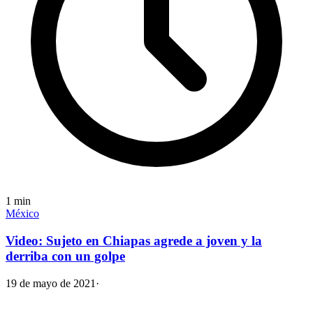
1
min
México
Video: Sujeto en Chiapas agrede a joven y la
derriba con un golpe
19 de mayo de 2021
·