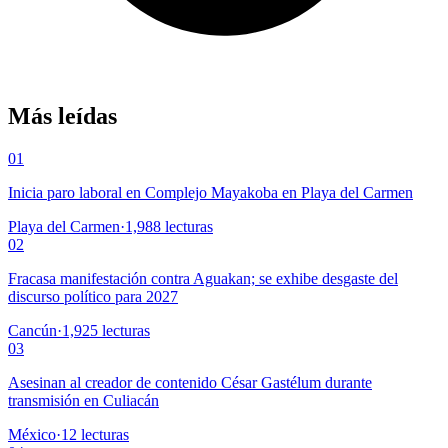
Más leídas
01
Inicia paro laboral en Complejo Mayakoba en Playa del Carmen
Playa del Carmen
·
1,988
lecturas
02
Fracasa manifestación contra Aguakan; se exhibe desgaste del
discurso político para 2027
Cancún
·
1,925
lecturas
03
Asesinan al creador de contenido César Gastélum durante
transmisión en Culiacán
México
·
12
lecturas