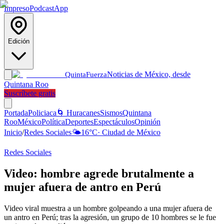
Impreso
Podcast
App
Edición
Noticias de México, desde
Quinta
Fuerza
Quintana Roo
Suscríbete gratis
Portada
Policiaca
🌀 Huracanes
Sismos
Quintana
Roo
México
Política
Deportes
Espectáculos
Opinión
Inicio
/
Redes Sociales
🌤️
16
°C
·
Ciudad de México
Redes Sociales
Video: hombre agrede brutalmente a
mujer afuera de antro en Perú
Video viral muestra a un hombre golpeando a una mujer afuera de
un antro en Perú; tras la agresión, un grupo de 10 hombres se le fue