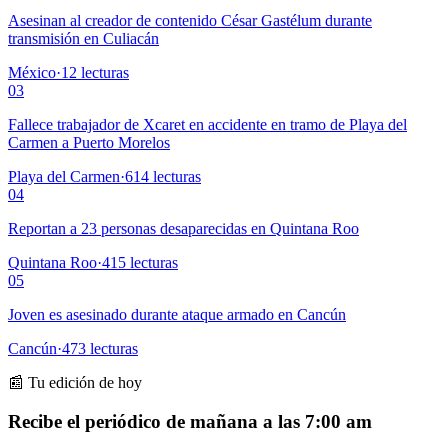
Asesinan al creador de contenido César Gastélum durante
transmisión en Culiacán
México
·
12
lecturas
03
Fallece trabajador de Xcaret en accidente en tramo de Playa del
Carmen a Puerto Morelos
Playa del Carmen
·
614
lecturas
04
Reportan a 23 personas desaparecidas en Quintana Roo
Quintana Roo
·
415
lecturas
05
Joven es asesinado durante ataque armado en Cancún
Cancún
·
473
lecturas
📰 Tu edición de hoy
Recibe el periódico de mañana a las 7:00 am