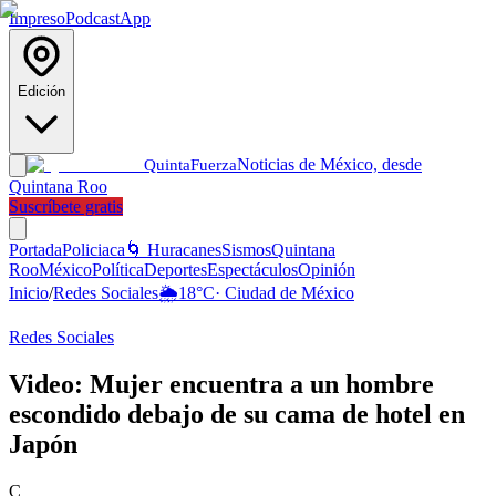
Impreso
Podcast
App
Edición
Noticias de México, desde
Quinta
Fuerza
Quintana Roo
Suscríbete gratis
Portada
Policiaca
🌀 Huracanes
Sismos
Quintana
Roo
México
Política
Deportes
Espectáculos
Opinión
Inicio
/
Redes Sociales
🌦️
18
°C
·
Ciudad de México
Redes Sociales
Video: Mujer encuentra a un hombre
escondido debajo de su cama de hotel en
Japón
C