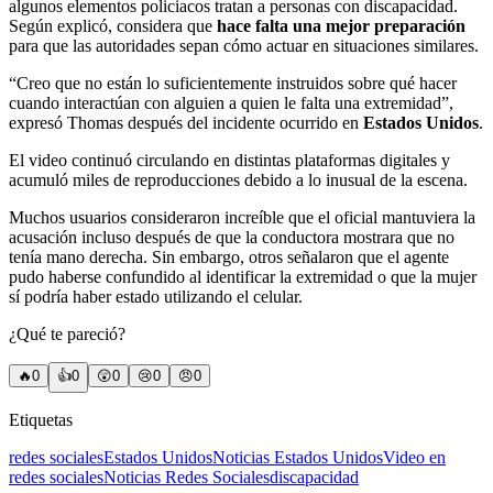
algunos elementos policiacos tratan a personas con discapacidad.
Según explicó, considera que
hace falta una mejor preparación
para que las autoridades sepan cómo actuar en situaciones similares.
“Creo que no están lo suficientemente instruidos sobre qué hacer
cuando interactúan con alguien a quien le falta una extremidad”,
expresó Thomas después del incidente ocurrido en
Estados Unidos
.
El video continuó circulando en distintas plataformas digitales y
acumuló miles de reproducciones debido a lo inusual de la escena.
Muchos usuarios consideraron increíble que el oficial mantuviera la
acusación incluso después de que la conductora mostrara que no
tenía mano derecha. Sin embargo, otros señalaron que el agente
pudo haberse confundido al identificar la extremidad o que la mujer
sí podría haber estado utilizando el celular.
¿Qué te pareció?
🔥
0
👍
0
😲
0
😢
0
😠
0
Etiquetas
redes sociales
Estados Unidos
Noticias Estados Unidos
Video en
redes sociales
Noticias Redes Sociales
discapacidad