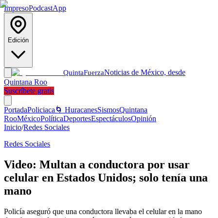
Impreso
Podcast
App
Edición
Noticias de México, desde
Quinta
Fuerza
Quintana Roo
Suscríbete gratis
Portada
Policiaca
🌀 Huracanes
Sismos
Quintana
Roo
México
Política
Deportes
Espectáculos
Opinión
Inicio
/
Redes Sociales
Redes Sociales
Video: Multan a conductora por usar
celular en Estados Unidos; solo tenía una
mano
Policía aseguró que una conductora llevaba el celular en la mano