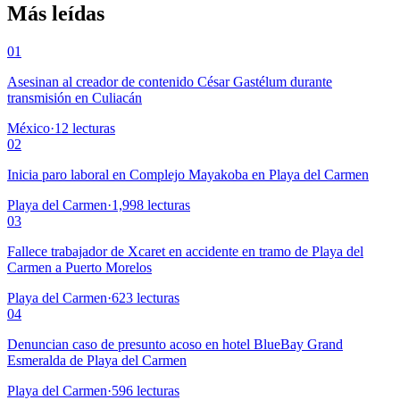
Más leídas
01
Asesinan al creador de contenido César Gastélum durante
transmisión en Culiacán
México
·
12
lecturas
02
Inicia paro laboral en Complejo Mayakoba en Playa del Carmen
Playa del Carmen
·
1,998
lecturas
03
Fallece trabajador de Xcaret en accidente en tramo de Playa del
Carmen a Puerto Morelos
Playa del Carmen
·
623
lecturas
04
Denuncian caso de presunto acoso en hotel BlueBay Grand
Esmeralda de Playa del Carmen
Playa del Carmen
·
596
lecturas