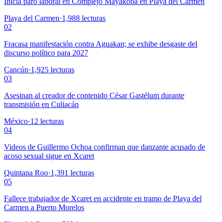
Inicia paro laboral en Complejo Mayakoba en Playa del Carmen
Playa del Carmen
·
1,988
lecturas
02
Fracasa manifestación contra Aguakan; se exhibe desgaste del
discurso político para 2027
Cancún
·
1,925
lecturas
03
Asesinan al creador de contenido César Gastélum durante
transmisión en Culiacán
México
·
12
lecturas
04
Videos de Guillermo Ochoa confirman que danzante acusado de
acoso sexual sigue en Xcaret
Quintana Roo
·
1,391
lecturas
05
Fallece trabajador de Xcaret en accidente en tramo de Playa del
Carmen a Puerto Morelos