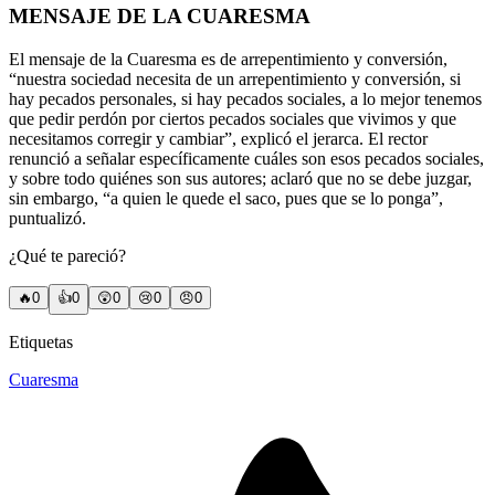
MENSAJE DE LA CUARESMA
El mensaje de la Cuaresma es de arrepentimiento y conversión,
“nuestra sociedad necesita de un arrepentimiento y conversión, si
hay pecados personales, si hay pecados sociales, a lo mejor tenemos
que pedir perdón por ciertos pecados sociales que vivimos y que
necesitamos corregir y cambiar”, explicó el jerarca. El rector
renunció a señalar específicamente cuáles son esos pecados sociales,
y sobre todo quiénes son sus autores; aclaró que no se debe juzgar,
sin embargo, “a quien le quede el saco, pues que se lo ponga”,
puntualizó.
¿Qué te pareció?
🔥
0
👍
0
😲
0
😢
0
😠
0
Etiquetas
Cuaresma