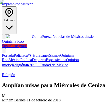
Impreso
Podcast
App
Edición
Noticias de México, desde
Quinta
Fuerza
Quintana Roo
Suscríbete gratis
Portada
Policiaca
🌀 Huracanes
Sismos
Quintana
Roo
México
Política
Deportes
Espectáculos
Opinión
Inicio
/
Religión
☁️
20
°C
·
Ciudad de México
Religión
Amplían misas para Miércoles de Ceniza
M
Miriam Barrios
·
11 de febrero de 2018