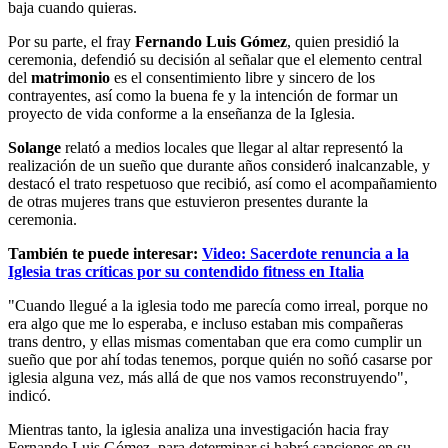
baja cuando quieras.
Por su parte, el fray
Fernando Luis Gómez
, quien presidió la
ceremonia, defendió su decisión al señalar que el elemento central
del
matrimonio
es el consentimiento libre y sincero de los
contrayentes, así como la buena fe y la intención de formar un
proyecto de vida conforme a la enseñanza de la Iglesia.
Solange
relató a medios locales que llegar al altar representó la
realización de un sueño que durante años consideró inalcanzable, y
destacó el trato respetuoso que recibió, así como el acompañamiento
de otras mujeres trans que estuvieron presentes durante la
ceremonia.
También te puede interesar:
Video: Sacerdote renuncia a la
Iglesia tras críticas por su contendido fitness en Italia
"Cuando llegué a la iglesia todo me parecía como irreal, porque no
era algo que me lo esperaba, e incluso estaban mis compañeras
trans dentro, y ellas mismas comentaban que era como cumplir un
sueño que por ahí todas tenemos, porque quién no soñó casarse por
iglesia alguna vez, más allá de que nos vamos reconstruyendo",
indicó.
Mientras tanto, la iglesia analiza una investigación hacia fray
Fernando Luis Gómez, para determinar si habrá sanciones en su