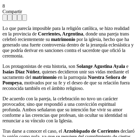
8
Compartir
Lo que parecía imposible para la religión católica, se hizo realidad
en la provincia de
Corrientes, Argentina
, donde una pareja trans
celebró recientemente su
matrimonio
por la iglesia, hecho que ha
generado una fuerte controversia dentro de la jerarquía eclesiástica y
que podría derivar en sanciones contra el sacerdote que ofició la
ceremonia.
Los protagonistas de esta historia, son
Solange Agustina Ayala
e
Isaías Díaz Núñez
, quienes decidieron unir sus vidas mediante el
sacramento del
matrimonio
en la parroquia
Nuestra Señora de
Pompeya
, motivados por su fe y el deseo de que su relación fuera
reconocida también en el ámbito religioso.
De acuerdo con la pareja, la celebración no tuvo un carácter
provocador, sino que respondió a una convicción espiritual
profunda. Ambos señalaron que su intención fue vivir su amor
conforme a las creencias que profesan, sin ocultar su identidad ni
renunciar a su vínculo con la Iglesia.
Tras darse a conocer el caso, el
Arzobispado de Corrientes
declaró
la unión como nula, ya que se requiere del cumplimiento de ciertas