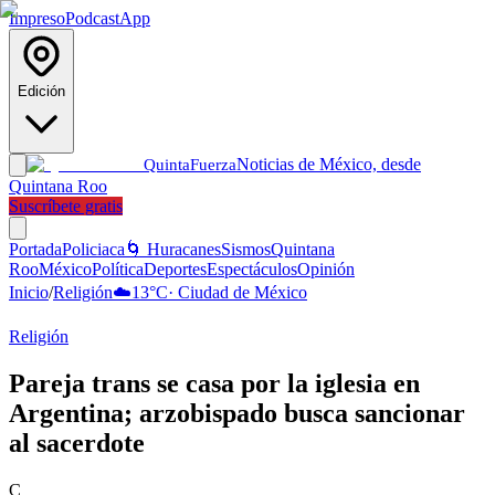
Impreso
Podcast
App
Edición
Noticias de México, desde
Quinta
Fuerza
Quintana Roo
Suscríbete gratis
Portada
Policiaca
🌀 Huracanes
Sismos
Quintana
Roo
México
Política
Deportes
Espectáculos
Opinión
Inicio
/
Religión
☁️
13
°C
·
Ciudad de México
Religión
Pareja trans se casa por la iglesia en
Argentina; arzobispado busca sancionar
al sacerdote
C