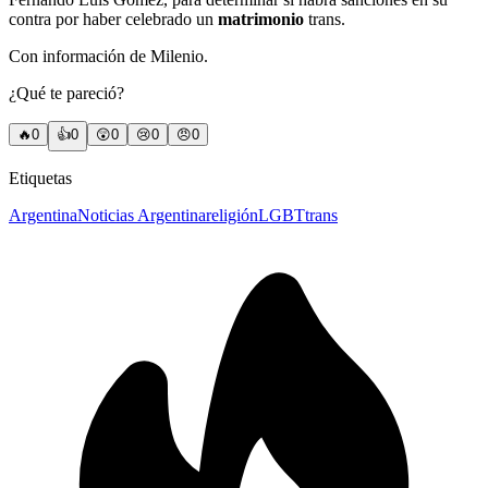
contra por haber celebrado un
matrimonio
trans.
Con información de Milenio.
¿Qué te pareció?
🔥
0
👍
0
😲
0
😢
0
😠
0
Etiquetas
Argentina
Noticias Argentina
religión
LGBT
trans