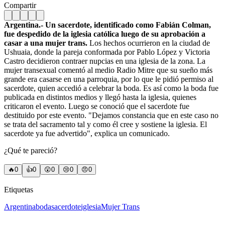
Compartir
Argentina.- Un sacerdote, identificado como Fabián Colman,
fue despedido de la iglesia católica luego de su aprobación a
casar a una mujer trans.
Los hechos ocurrieron en la ciudad de
Ushuaia, donde la pareja conformada por Pablo López y Victoria
Castro decidieron contraer nupcias en una iglesia de la zona. La
mujer transexual comentó al medio Radio Mitre que su sueño más
grande era casarse en una parroquia, por lo que le pidió permiso al
sacerdote, quien accedió a celebrar la boda. Es así como la boda fue
publicada en distintos medios y llegó hasta la iglesia, quienes
criticaron el evento. Luego se conoció que el sacerdote fue
destituido por este evento. "Dejamos constancia que en este caso no
se trata del sacramento tal y como él cree y sostiene la iglesia. El
sacerdote ya fue advertido", explica un comunicado.
¿Qué te pareció?
🔥
0
👍
0
😲
0
😢
0
😠
0
Etiquetas
Argentina
boda
sacerdote
iglesia
Mujer Trans