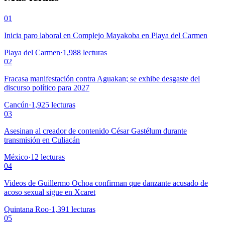
01
Inicia paro laboral en Complejo Mayakoba en Playa del Carmen
Playa del Carmen
·
1,988
lecturas
02
Fracasa manifestación contra Aguakan; se exhibe desgaste del
discurso político para 2027
Cancún
·
1,925
lecturas
03
Asesinan al creador de contenido César Gastélum durante
transmisión en Culiacán
México
·
12
lecturas
04
Videos de Guillermo Ochoa confirman que danzante acusado de
acoso sexual sigue en Xcaret
Quintana Roo
·
1,391
lecturas
05