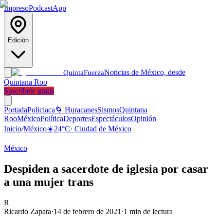
Impreso
Podcast
App
Edición
Noticias de México, desde
Quinta
Fuerza
Quintana Roo
Suscríbete gratis
Portada
Policiaca
🌀 Huracanes
Sismos
Quintana
Roo
México
Política
Deportes
Espectáculos
Opinión
Inicio
/
México
☀️
24
°C
·
Ciudad de México
México
Despiden a sacerdote de iglesia por casar
a una mujer trans
R
Ricardo Zapata
·
14 de febrero de 2021
·
1
min de lectura