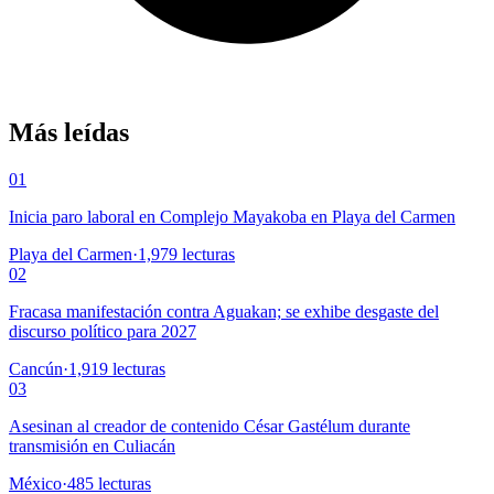
Más leídas
01
Inicia paro laboral en Complejo Mayakoba en Playa del Carmen
Playa del Carmen
·
1,979
lecturas
02
Fracasa manifestación contra Aguakan; se exhibe desgaste del
discurso político para 2027
Cancún
·
1,919
lecturas
03
Asesinan al creador de contenido César Gastélum durante
transmisión en Culiacán
México
·
485
lecturas