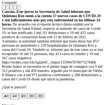
Compartir
Cancún.-Este jueves la Secretaria de Salud informó que
Quintana Roo sumó a la cuenta 57 nuevos casos de COVID-19
y seis fallecimientos más por esta enfermedad en las últimas 24
horas.
De acuerdo con el reporte técnico diario emitido por la
Secretaría de Salud Estatal, respecto al aumento de casos de Covid-
19, se han notificado 2 mil 311 defunciones y 19 mil 435 casos
positivos de coronavirus hasta este 11 de febrero de 2021.
Asimismo, la autoridad sanitaria informó que hasta ahora hay 853
personas en aislamiento y 220 hospitalizadas en Quintana Roo a
causa del Covid-19. También se informó que de este virus ya se han
recuperado 16 mil 51 personas, hay 413 casos en estudio y 19 mil
567 casos negativos.
https://twitter.com/AleAguirreC_/status/1359947670073278466
Benito Juárez se encuentra en el primer lugar de contagios con 9 mil
312 positivos y mil 459 muertes, seguido por el municipio de Othón.
P. Blanco con 4 mil 973 positivos confirmados y 268 defunciones a
causa del Covid-19 desde que inició la pandemia.
¿Qué te pareció?
🔥
0
👍
0
😲
0
😢
0
😠
0