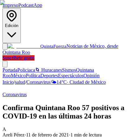
Impreso
Podcast
App
Edición
Noticias de México, desde
Quinta
Fuerza
Quintana Roo
Suscríbete gratis
Portada
Policiaca
🌀 Huracanes
Sismos
Quintana
Roo
México
Política
Deportes
Espectáculos
Opinión
Inicio
/
salud
/
Coronavirus
🌤️
14
°C
·
Ciudad de México
Coronavirus
Confirma Quintana Roo 57 positivos a
COVID-19 en las últimas 24 horas
A
Areli Pérez
·
11 de febrero de 2021
·
1
min de lectura