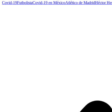
Covid-19
Futbolista
Covid-19 en México
Atlético de Madrid
Héctor Her