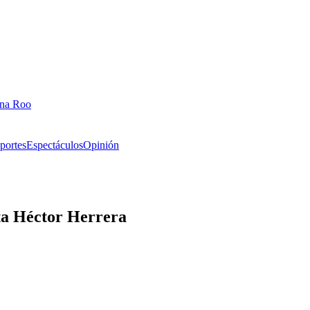
ana Roo
portes
Espectáculos
Opinión
sta Héctor Herrera