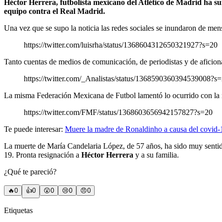
Héctor Herrera, futbolista mexicano del Atlético de Madrid ha su
equipo contra el Real Madrid.
Una vez que se supo la noticia las redes sociales se inundaron de me
https://twitter.com/luisrha/status/1368604312650321927?s=20
Tanto cuentas de medios de comunicación, de periodistas y de aficio
https://twitter.com/_Analistas/status/1368590360394539008?s
La misma Federación Mexicana de Futbol lamentó lo ocurrido con la ma
https://twitter.com/FMF/status/1368603656942157827?s=20
Te puede interesar:
Muere la madre de Ronaldinho a causa del covid-
La muerte de María Candelaria López, de 57 años, ha sido muy sentida 
19. Pronta resignación a
Héctor Herrera
y a su familia.
¿Qué te pareció?
🔥
0
👍
0
😲
0
😢
0
😠
0
Etiquetas