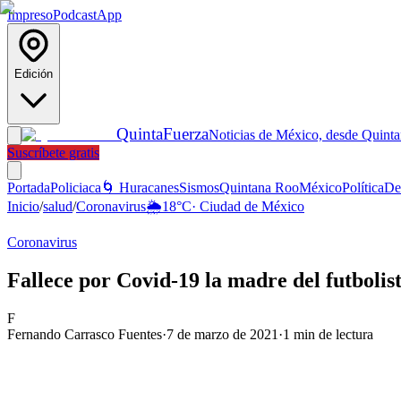
Impreso
Podcast
App
Edición
Quinta
Fuerza
Noticias de México, desde Quint
Suscríbete gratis
Portada
Policiaca
🌀 Huracanes
Sismos
Quintana Roo
México
Política
De
Inicio
/
salud
/
Coronavirus
🌦️
18
°C
·
Ciudad de México
Coronavirus
Fallece por Covid-19 la madre del futboli
F
Fernando Carrasco Fuentes
·
7 de marzo de 2021
·
1
min de lectura