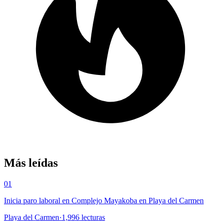
Más leídas
01
Inicia paro laboral en Complejo Mayakoba en Playa del Carmen
Playa del Carmen
·
1,996
lecturas