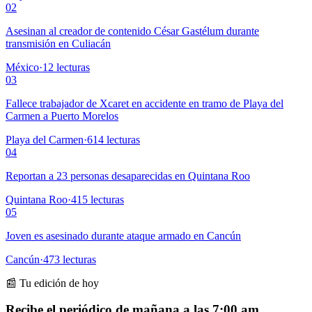
02
Asesinan al creador de contenido César Gastélum durante
transmisión en Culiacán
México
·
12
lecturas
03
Fallece trabajador de Xcaret en accidente en tramo de Playa del
Carmen a Puerto Morelos
Playa del Carmen
·
614
lecturas
04
Reportan a 23 personas desaparecidas en Quintana Roo
Quintana Roo
·
415
lecturas
05
Joven es asesinado durante ataque armado en Cancún
Cancún
·
473
lecturas
📰 Tu edición de hoy
Recibe el periódico de mañana a las 7:00 am