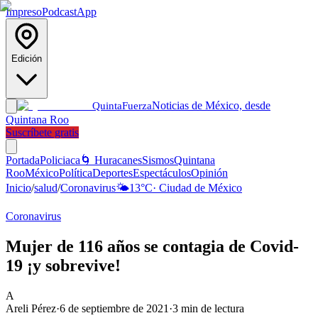
Impreso
Podcast
App
Edición
Noticias de México, desde
Quinta
Fuerza
Quintana Roo
Suscríbete gratis
Portada
Policiaca
🌀 Huracanes
Sismos
Quintana
Roo
México
Política
Deportes
Espectáculos
Opinión
Inicio
/
salud
/
Coronavirus
🌤️
13
°C
·
Ciudad de México
Coronavirus
Mujer de 116 años se contagia de Covid-
19 ¡y sobrevive!
A
Areli Pérez
·
6 de septiembre de 2021
·
3
min de lectura