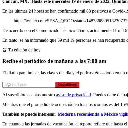
Cancún, MX.- Hasta este miércoles 19 de enero de 2022, Quintana
En las últimas 24 horas se han confirmado mil 88 positivos a Covid-19 
https://twitter.com/SESA_QROO/status/148386889518230732
De acuerdo con el Comunicado Técnico Diario, actualmente 11 mil 675
En tanto, se ha informado que 59 mil 19 personas se han recuperado
📰 Tu edición de hoy
Recibe el periódico de mañana a las 7:00 am
El diario para hojear, las claves del día y el podcast ☕ — todo en un co
Suscribirme
Al suscribirte aceptas nuestro
aviso de privacidad
. Puedes darte de ba
Mientras que el promedio de ocupación en los nosocomios es del 15% en
También te puede interesar:
Moderna recomienda a México vigila
En cuanto a las jornadas de vacunación, el reporte refiere que hasta 