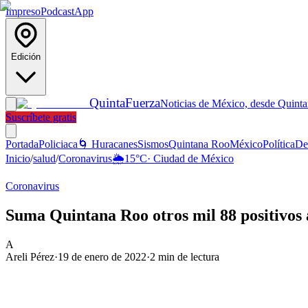
Impreso
Podcast
App
Edición
Quinta
Fuerza
Noticias de México, desde Quint
Suscríbete gratis
Portada
Policiaca
🌀 Huracanes
Sismos
Quintana Roo
México
Política
De
Inicio
/
salud
/
Coronavirus
🌦️
15
°C
·
Ciudad de México
Coronavirus
Suma Quintana Roo otros mil 88 positivos
A
Areli Pérez
·
19 de enero de 2022
·
2
min de lectura