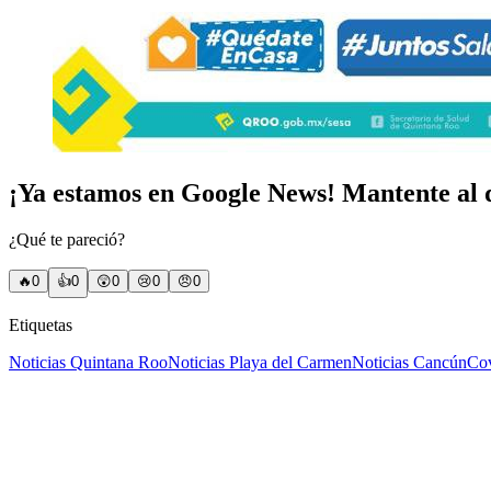
¡Ya estamos en Google News! Mantente al d
¿Qué te pareció?
🔥
0
👍
0
😲
0
😢
0
😠
0
Etiquetas
Noticias Quintana Roo
Noticias Playa del Carmen
Noticias Cancún
Co