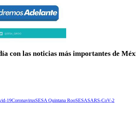
ía con las noticias más importantes de Mé
vid-19
Coronavirus
SESA Quintana Roo
SESA
SARS-CoV-2