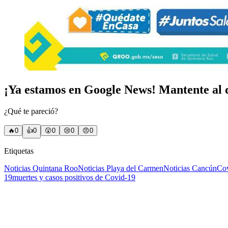
¡Ya estamos en Google News! Mantente al d
¿Qué te pareció?
🔥
0
👍
0
😲
0
😢
0
😠
0
Etiquetas
Noticias Quintana Roo
Noticias Playa del Carmen
Noticias Cancún
Co
19
muertes y casos positivos de Covid-19