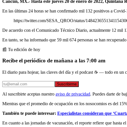
Cancún, MX.- Hasta este jueves 20 de enero de 2022, Quintana Ro
En las últimas 24 horas se han confirmado mil 132 positivos a Covid-19
https://twitter.com/SESA_QROO/status/148423655134115430
De acuerdo con el Comunicado Técnico Diario, actualmente 12 mil 13
En tanto, se ha informado que 59 mil 674 personas se han recuperad
📰 Tu edición de hoy
Recibe el periódico de mañana a las 7:00 am
El diario para hojear, las claves del día y el podcast ☕ — todo en un co
Suscribirme
Al suscribirte aceptas nuestro
aviso de privacidad
. Puedes darte de ba
Mientras que el promedio de ocupación en los nosocomios es del 15% en
También te puede interesar:
Especialistas consideran que ‘Cuar
En cuanto a las jornadas de vacunación, el reporte refiere que hasta