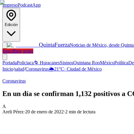
Impreso
Podcast
App
Edición
Quinta
Fuerza
Noticias de México, desde Quint
Suscríbete gratis
Portada
Policiaca
🌀 Huracanes
Sismos
Quintana Roo
México
Política
De
Inicio
/
salud
/
Coronavirus
🌦️
21
°C
·
Ciudad de México
Coronavirus
En un día se confirman 1,132 positivos a
A
Areli Pérez
·
20 de enero de 2022
·
2
min de lectura