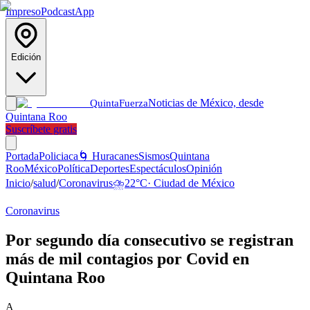
Impreso
Podcast
App
Edición
Noticias de México, desde
Quinta
Fuerza
Quintana Roo
Suscríbete gratis
Portada
Policiaca
🌀 Huracanes
Sismos
Quintana
Roo
México
Política
Deportes
Espectáculos
Opinión
Inicio
/
salud
/
Coronavirus
⛈️
22
°C
·
Ciudad de México
Coronavirus
Por segundo día consecutivo se registran
más de mil contagios por Covid en
Quintana Roo
A