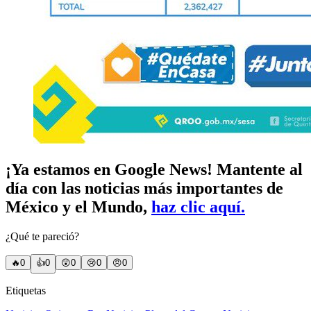
¡Ya estamos en Google News! Mantente al
día con las noticias más importantes de
México y el Mundo,
haz clic aquí.
¿Qué te pareció?
🔥
0
👍
0
😲
0
😢
0
😠
0
Etiquetas