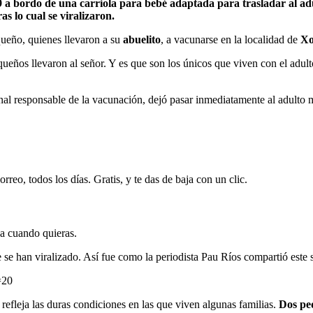
9 a bordo de una carriola para bebé adaptada para trasladar al ad
s lo cual se viralizaron.
queño, quienes llevaron a su
abuelito
, a vacunarse en la localidad de
Xo
queños llevaron al señor. Y es que son los únicos que viven con el adul
onal responsable de la vacunación, dejó pasar inmediatamente al adulto 
rreo, todos los días. Gratis, y te das de baja con un clic.
ja cuando quieras.
 se han viralizado. Así fue como la periodista Pau Ríos compartió este 
=20
refleja las duras condiciones en las que viven algunas familias.
Dos peq