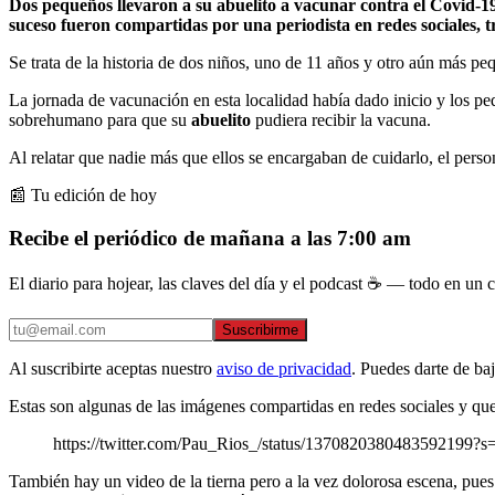
Dos pequeños llevaron a su abuelito a vacunar contra el Covid-1
suceso fueron compartidas por una periodista en redes sociales, tra
Se trata de la historia de dos niños, uno de 11 años y otro aún más pe
La jornada de vacunación en esta localidad había dado inicio y los pe
sobrehumano para que su
abuelito
pudiera recibir la vacuna.
Al relatar que nadie más que ellos se encargaban de cuidarlo, el pers
📰 Tu edición de hoy
Recibe el periódico de mañana a las 7:00 am
El diario para hojear, las claves del día y el podcast ☕ — todo en un co
Suscribirme
Al suscribirte aceptas nuestro
aviso de privacidad
. Puedes darte de ba
Estas son algunas de las imágenes compartidas en redes sociales y que
https://twitter.com/Pau_Rios_/status/1370820380483592199?s
También hay un video de la tierna pero a la vez dolorosa escena, pues 