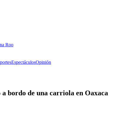
ana Roo
portes
Espectáculos
Opinión
o a bordo de una carriola en Oaxaca