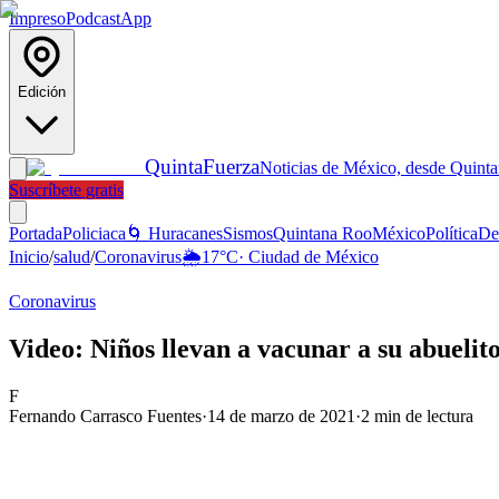
Impreso
Podcast
App
Edición
Quinta
Fuerza
Noticias de México, desde Quint
Suscríbete gratis
Portada
Policiaca
🌀 Huracanes
Sismos
Quintana Roo
México
Política
De
Inicio
/
salud
/
Coronavirus
🌦️
17
°C
·
Ciudad de México
Coronavirus
Video: Niños llevan a vacunar a su abuelit
F
Fernando Carrasco Fuentes
·
14 de marzo de 2021
·
2
min de lectura