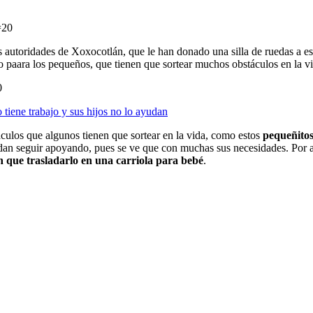
=20
las autoridades de Xoxocotlán, que le han donado una silla de ruedas a e
aara los pequeños, que tienen que sortear muchos obstáculos en la vida
0
iene trabajo y sus hijos no lo ayudan
áculos que algunos tienen que sortear en la vida, como estos
pequeñitos
uedan seguir apoyando, pues se ve que con muchas sus necesidades. Por
n que trasladarlo en una carriola para bebé
.