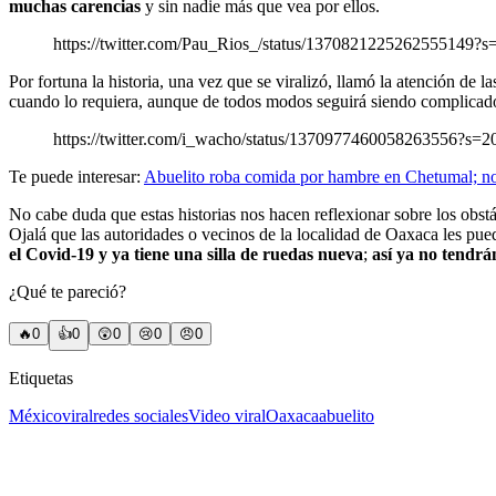
muchas carencias
y sin nadie más que vea por ellos.
https://twitter.com/Pau_Rios_/status/1370821225262555149?s
Por fortuna la historia, una vez que se viralizó, llamó la atención de 
cuando lo requiera, aunque de todos modos seguirá siendo complicado p
https://twitter.com/i_wacho/status/1370977460058263556?s=2
Te puede interesar:
Abuelito roba comida por hambre en Chetumal; no t
No cabe duda que estas historias nos hacen reflexionar sobre los obst
Ojalá que las autoridades o vecinos de la localidad de Oaxaca les p
el Covid-19
y ya tiene una silla de ruedas nueva
;
así ya no tendrá
¿Qué te pareció?
🔥
0
👍
0
😲
0
😢
0
😠
0
Etiquetas
México
viral
redes sociales
Video viral
Oaxaca
abuelito