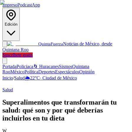
Impreso
Podcast
App
Edición
Noticias de México, desde
Quinta
Fuerza
Quintana Roo
Suscríbete gratis
Portada
Policiaca
🌀 Huracanes
Sismos
Quintana
Roo
México
Política
Deportes
Espectáculos
Opinión
Inicio
/
Salud
🌦️
22
°C
·
Ciudad de México
Salud
Superalimentos que transformarán tu
salud: qué son y por qué deberías
incluirlos en tu dieta
W