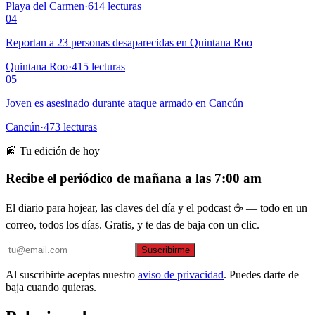
Playa del Carmen
·
614
lecturas
04
Reportan a 23 personas desaparecidas en Quintana Roo
Quintana Roo
·
415
lecturas
05
Joven es asesinado durante ataque armado en Cancún
Cancún
·
473
lecturas
📰 Tu edición de hoy
Recibe el periódico de mañana a las 7:00 am
El diario para hojear, las claves del día y el podcast ☕ — todo en un
correo, todos los días. Gratis, y te das de baja con un clic.
Suscribirme
Al suscribirte aceptas nuestro
aviso de privacidad
. Puedes darte de
baja cuando quieras.