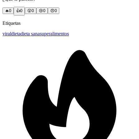
🔥
0
👍
0
😲
0
😢
0
😠
0
Etiquetas
viral
dieta
dieta sana
superalimentos