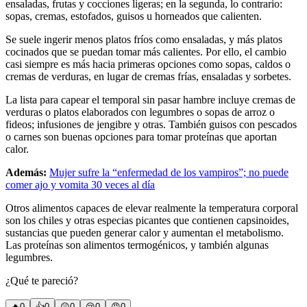
ensaladas, frutas y cocciones ligeras; en la segunda, lo contrario:
sopas, cremas, estofados, guisos u horneados que calienten.
Se suele ingerir menos platos fríos como ensaladas, y más platos
cocinados que se puedan tomar más calientes. Por ello, el cambio
casi siempre es más hacia primeras opciones como sopas, caldos o
cremas de verduras, en lugar de cremas frías, ensaladas y sorbetes.
La lista para capear el temporal sin pasar hambre incluye cremas de
verduras o platos elaborados con legumbres o sopas de arroz o
fideos; infusiones de jengibre y otras. También guisos con pescados
o carnes son buenas opciones para tomar proteínas que aportan
calor.
Además:
Mujer sufre la “enfermedad de los vampiros”; no puede
comer ajo y vomita 30 veces al día
Otros alimentos capaces de elevar realmente la temperatura corporal
son los chiles y otras especias picantes que contienen capsinoides,
sustancias que pueden generar calor y aumentan el metabolismo.
Las proteínas son alimentos termogénicos, y también algunas
legumbres.
¿Qué te pareció?
🔥
0
👍
0
😲
0
😢
0
😠
0