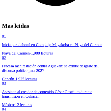
Más leídas
01
Inicia paro laboral en Complejo Mayakoba en Playa del Carmen
Playa del Carmen
·
1,988
lecturas
02
Fracasa manifestación contra Aguakan; se exhibe desgaste del
discurso político para 2027
Cancún
·
1,925
lecturas
03
Asesinan al creador de contenido César Gastélum durante
transmisión en Culiacán
México
·
12
lecturas
04