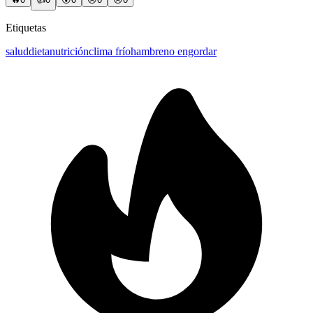
Etiquetas
salud
dieta
nutrición
clima frío
hambre
no engordar