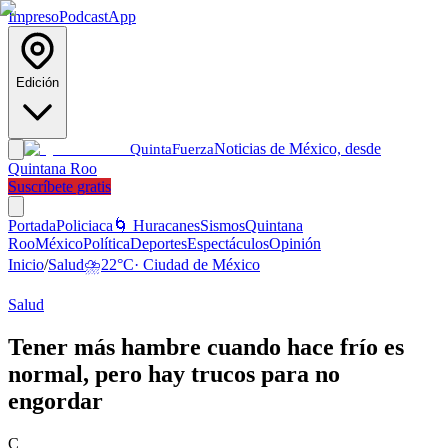
Impreso
Podcast
App
Edición
Noticias de México, desde
Quinta
Fuerza
Quintana Roo
Suscríbete gratis
Portada
Policiaca
🌀 Huracanes
Sismos
Quintana
Roo
México
Política
Deportes
Espectáculos
Opinión
Inicio
/
Salud
⛈️
22
°C
·
Ciudad de México
Salud
Tener más hambre cuando hace frío es
normal, pero hay trucos para no
engordar
C