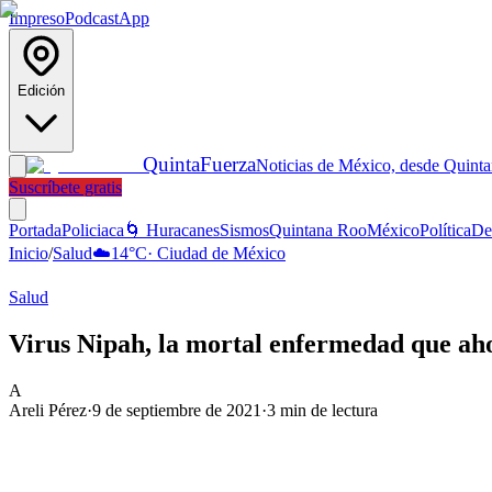
Impreso
Podcast
App
Edición
Quinta
Fuerza
Noticias de México, desde Quint
Suscríbete gratis
Portada
Policiaca
🌀 Huracanes
Sismos
Quintana Roo
México
Política
De
Inicio
/
Salud
☁️
14
°C
·
Ciudad de México
Salud
Virus Nipah, la mortal enfermedad que aho
A
Areli Pérez
·
9 de septiembre de 2021
·
3
min de lectura