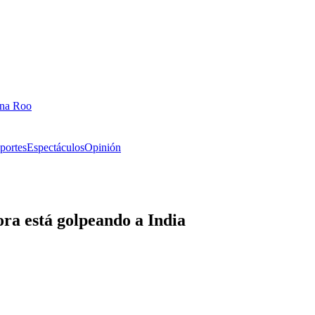
ana Roo
portes
Espectáculos
Opinión
ra está golpeando a India