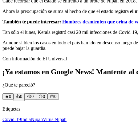
Cabe recordar que el estado se enfrentó a un brote de Nipah en 2018,
Ahora la preocupación se suma al hecho de que el estado registra
el 
También te puede interesar:
Hombres desmienten que orina de vac
Tan sólo el lunes, Kerala registró casi 20 mil infecciones de Covid-19,
Aunque si bien los casos en todo el país han ido en descenso luego de 
puede bajar la guardia.
Con información de El Universal
¡Ya estamos en Google News! Mantente al d
¿Qué te pareció?
🔥
0
👍
0
😲
0
😢
0
😠
0
Etiquetas
Covid-19
India
Nipah
Virus Nipah