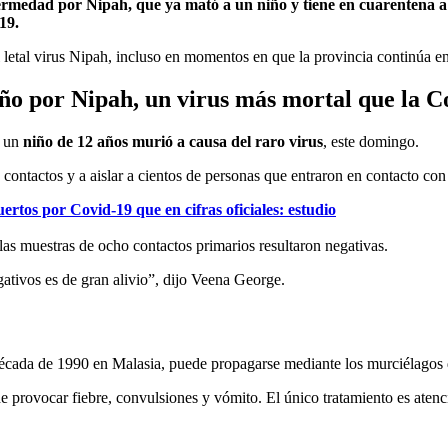
ermedad por Nipah, que ya mató a un niño y tiene en cuarentena a c
19.
del letal virus Nipah, incluso en momentos en que la provincia continúa 
iño por Nipah, un virus más mortal que la C
e un
niño de 12 años murió a causa del raro virus
, este domingo.
e contactos y a aislar a cientos de personas que entraron en contacto con
ertos por Covid-19 que en cifras oficiales: estudio
e las muestras de ocho contactos primarios resultaron negativas.
ativos es de gran alivio”, dijo Veena George.
 década de 1990 en Malasia, puede propagarse mediante los murciélagos d
e provocar fiebre, convulsiones y vómito. El único tratamiento es aten