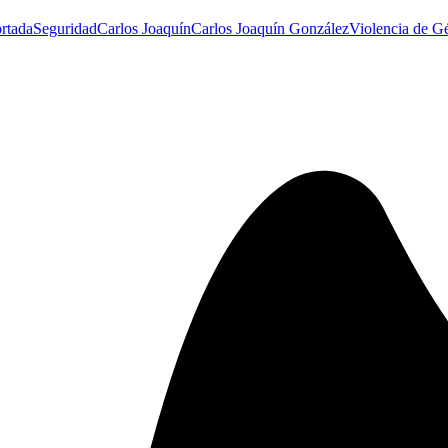
rtada
Seguridad
Carlos Joaquín
Carlos Joaquín González
Violencia de G