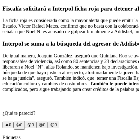
Fiscalía solicitará a Interpol ficha roja para detener 
La ficha roja es considerada como la mayor alerta que puede emitir la 
Estado, Víctor Rafael Matos, confirmó que no basta con la colaboración 
señalar que Noel N. es acusado de golpear brutalmente a Addisbel, u
Interpol se suma a la búsqueda del agresor de Addisb
De igual manera, Joaquín González, aseguró que Quintana Roo se avan
responsables de violencia, así como 80 sentencias y 23 declaraciones 
liberaron a Noel "N", alías Rolando, se mantienen bajo investigación, 
búsqueda de que haya justicia al respecto, afortunadamente la joven ha
se haga justicia”, aseguró.
También indicó, que temer una Fiscalía Espe
educación cultura y cambios de costumbres.
También te puede inter
complicados, pero sigue trabajando para crear créditos de la palabra 
¿Qué te pareció?
🔥
0
👍
0
😲
0
😢
0
😠
0
Etiquetas