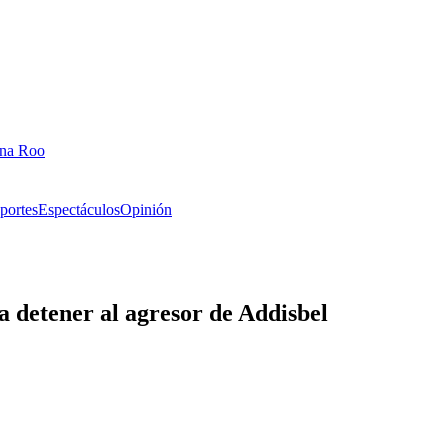
ana Roo
portes
Espectáculos
Opinión
ra detener al agresor de Addisbel