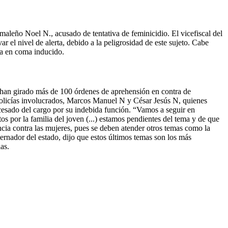
umaleño Noel N., acusado de tentativa de feminicidio. El vicefiscal del
r el nivel de alerta, debido a la peligrosidad de este sujeto. Cabe
ra en coma inducido.
 han girado más de 100 órdenes de aprehensión en contra de
 policías involucrados, Marcos Manuel N y César Jesús N, quienes
 cesado del cargo por su indebida función.
“Vamos a seguir en
os por la familia del joven (...) estamos pendientes del tema y de que
ncia contra las mujeres, pues se deben atender otros temas como la
ernador del estado, dijo que estos últimos temas son los más
as.