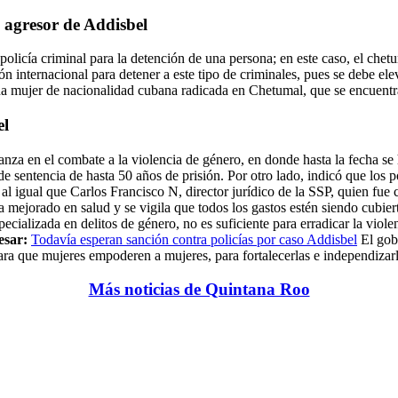
al agresor de Addisbel
policía criminal para la detención de una persona; en este caso, el chet
internacional para detener a este tipo de criminales, pues se debe eleva
na mujer de nacionalidad cubana radicada en Chetumal, que se encuent
el
za en el combate a la violencia de género, en donde hasta la fecha se
de sentencia de hasta 50 años de prisión.
Por otro lado, indicó que los
al igual que Carlos Francisco N, director jurídico de la SSP, quien fue
 mejorado en salud y se vigila que todos los gastos estén siendo cubiert
cializada en delitos de género, no es suficiente para erradicar la viole
esar:
Todavía esperan sanción contra policías por caso Addisbel
El gob
para que mujeres empoderen a mujeres, para fortalecerlas e independizarl
Más noticias de Quintana Roo