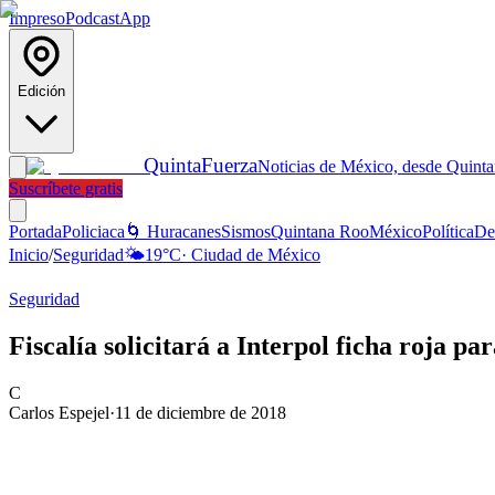
Impreso
Podcast
App
Edición
Quinta
Fuerza
Noticias de México, desde Quint
Suscríbete gratis
Portada
Policiaca
🌀 Huracanes
Sismos
Quintana Roo
México
Política
De
Inicio
/
Seguridad
🌤️
19
°C
·
Ciudad de México
Seguridad
Fiscalía solicitará a Interpol ficha roja pa
C
Carlos Espejel
·
11 de diciembre de 2018