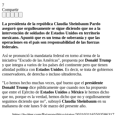
7
Compartir
La presidenta de la república Claudia Sheinbaum Pardo
aseguró que orgullosamente se sigue diciendo que no a la
intervención de soldados de Estados Unidos en territorio
mexicano. Apuntó que es un tema de soberanía y que las
operaciones en el país son responsabilidad de las fuerzas
federales.
Así se pronunció la mandataria federal en torno al tema de la
iniciativa "Escudo de las Américas", propuesta por
Donald Trump
y que integra a varios de los países del continente pero que tienen
afinidad política con
Estados Unidos
. Es decir, se trata de gobiernos
conservadores, de derecha o incluso ultraderecha.
"Lo hemos hecho muchas veces, qué bueno que el
presidente
Donald Trump
dice públicamente que cuando nos ha propuesto
que entre el Ejército de
Estados Unidos
a
México
le hemos dicho
que no, porque es la verdad, hemos dicho que no y orgullosamente
seguimos diciendo que no", subrayó
Claudia Sheinbaum
en su
mañanera de este lunes 9 de marzo del presente año.
https://twitter.com/Pajaropolitico/status/2031031165503586317