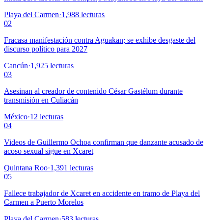
Playa del Carmen
·
1,988
lecturas
02
Fracasa manifestación contra Aguakan; se exhibe desgaste del
discurso político para 2027
Cancún
·
1,925
lecturas
03
Asesinan al creador de contenido César Gastélum durante
transmisión en Culiacán
México
·
12
lecturas
04
Videos de Guillermo Ochoa confirman que danzante acusado de
acoso sexual sigue en Xcaret
Quintana Roo
·
1,391
lecturas
05
Fallece trabajador de Xcaret en accidente en tramo de Playa del
Carmen a Puerto Morelos
Playa del Carmen
·
583
lecturas