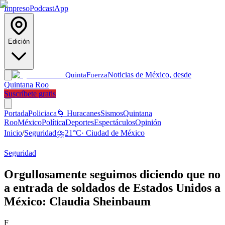
Impreso
Podcast
App
Edición
Noticias de México, desde
Quinta
Fuerza
Quintana Roo
Suscríbete gratis
Portada
Policiaca
🌀 Huracanes
Sismos
Quintana
Roo
México
Política
Deportes
Espectáculos
Opinión
Inicio
/
Seguridad
⛈️
21
°C
·
Ciudad de México
Seguridad
Orgullosamente seguimos diciendo que no
a entrada de soldados de Estados Unidos a
México: Claudia Sheinbaum
F