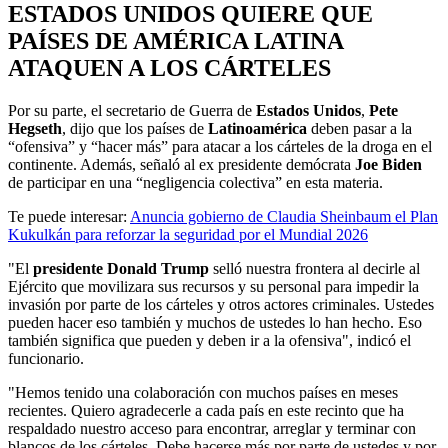
ESTADOS UNIDOS QUIERE QUE
PAÍSES DE AMÉRICA LATINA
ATAQUEN A LOS CÁRTELES
Por su parte, el secretario de Guerra de
Estados Unidos
,
Pete
Hegseth
, dijo que los países de
Latinoamérica
deben pasar a la
“ofensiva” y “hacer más” para atacar a los cárteles de la droga en el
continente. Además, señaló al ex presidente demócrata
Joe Biden
de participar en una “negligencia colectiva” en esta materia.
Te puede interesar:
Anuncia gobierno de Claudia Sheinbaum el Plan
Kukulkán para reforzar la seguridad por el Mundial 2026
"El
presidente Donald Trump
selló nuestra frontera al decirle al
Ejército que movilizara sus recursos y su personal para impedir la
invasión por parte de los cárteles y otros actores criminales. Ustedes
pueden hacer eso también y muchos de ustedes lo han hecho. Eso
también significa que pueden y deben ir a la ofensiva", indicó el
funcionario.
"Hemos tenido una colaboración con muchos países en meses
recientes. Quiero agradecerle a cada país en este recinto que ha
respaldado nuestro acceso para encontrar, arreglar y terminar con
blancos de los cárteles. Debe hacerse más por parte de ustedes y por