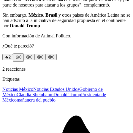
parte de nosotros para atacar a los grupos", complementó.
Sin embargo,
México
,
Brasil
y otros países de América Latina no se
han adscrito a la iniciativa de seguridad propuesta en el continente
por
Donald Trump
.
Con información de Animal Político.
¿Qué te pareció?
🔥
2
👍
0
😲
0
😢
0
😠
0
2
reacciones
Etiquetas
Noticias México
Noticias Estados Unidos
Gobierno de
México
Claudia Sheinbaum
Donald Trump
Presidenta de
México
mañanera del pueblo