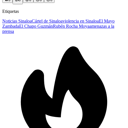
Etiquetas
Noticias Sinaloa
Cártel de Sinaloa
violencia en Sinaloa
El Mayo
Zambada
El Chapo Guzmán
Rubén Rocha Moya
amenazas a la
prensa