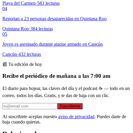
Playa del Carmen
·
583
lecturas
04
Reportan a 23 personas desaparecidas en Quintana Roo
Quintana Roo
·
384
lecturas
05
Joven es asesinado durante ataque armado en Cancún
Cancún
·
432
lecturas
📰 Tu edición de hoy
Recibe el periódico de mañana a las 7:00 am
El diario para hojear, las claves del día y el podcast ☕ — todo en un
correo, todos los días. Gratis, y te das de baja con un clic.
Suscribirme
Al suscribirte aceptas nuestro
aviso de privacidad
. Puedes darte de
baja cuando quieras.