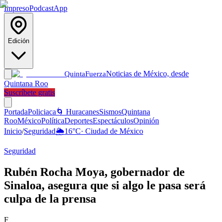
Impreso
Podcast
App
Edición
Noticias de México, desde
Quinta
Fuerza
Quintana Roo
Suscríbete gratis
Portada
Policiaca
🌀 Huracanes
Sismos
Quintana
Roo
México
Política
Deportes
Espectáculos
Opinión
Inicio
/
Seguridad
🌦️
16
°C
·
Ciudad de México
Seguridad
Rubén Rocha Moya, gobernador de
Sinaloa, asegura que si algo le pasa será
culpa de la prensa
F