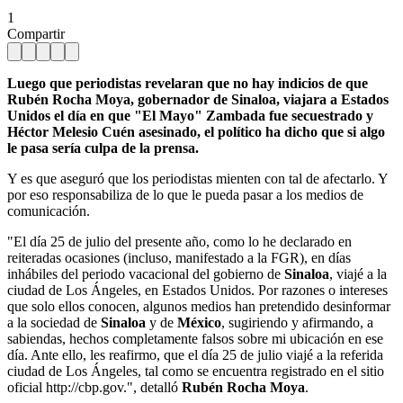
1
Compartir
Luego que periodistas revelaran que no hay indicios de que
Rubén Rocha Moya, gobernador de Sinaloa, viajara a Estados
Unidos el día en que "El Mayo" Zambada fue secuestrado y
Héctor Melesio Cuén asesinado, el político ha dicho que si algo
le pasa sería culpa de la prensa.
Y es que aseguró que los periodistas mienten con tal de afectarlo. Y
por eso responsabiliza de lo que le pueda pasar a los medios de
comunicación.
"El día 25 de julio del presente año, como lo he declarado en
reiteradas ocasiones (incluso, manifestado a la FGR), en días
inhábiles del periodo vacacional del gobierno de
Sinaloa
, viajé a la
ciudad de Los Ángeles, en Estados Unidos. Por razones o intereses
que solo ellos conocen, algunos medios han pretendido desinformar
a la sociedad de
Sinaloa
y de
México
, sugiriendo y afirmando, a
sabiendas, hechos completamente falsos sobre mi ubicación en ese
día. Ante ello, les reafirmo, que el día 25 de julio viajé a la referida
ciudad de Los Ángeles, tal como se encuentra registrado en el sitio
oficial http://cbp.gov.", detalló
Rubén Rocha Moya
.