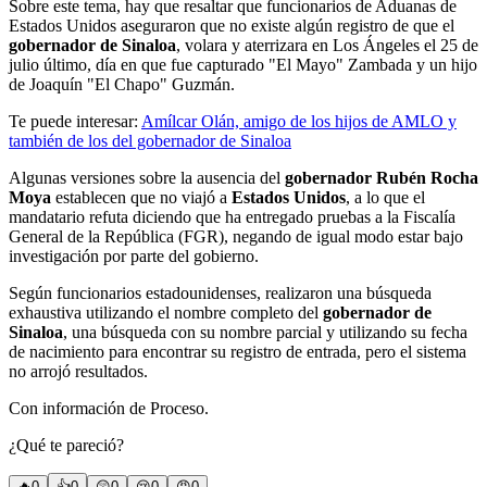
Sobre este tema, hay que resaltar que funcionarios de Aduanas de
Estados Unidos aseguraron que no existe algún registro de que el
gobernador de Sinaloa
, volara y aterrizara en Los Ángeles el 25 de
julio último, día en que fue capturado "El Mayo" Zambada y un hijo
de Joaquín "El Chapo" Guzmán.
Te puede interesar:
Amílcar Olán, amigo de los hijos de AMLO y
también de los del gobernador de Sinaloa
Algunas versiones sobre la ausencia del
gobernador Rubén Rocha
Moya
establecen que no viajó a
Estados Unidos
, a lo que el
mandatario refuta diciendo que ha entregado pruebas a la Fiscalía
General de la República (FGR), negando de igual modo estar bajo
investigación por parte del gobierno.
Según funcionarios estadounidenses, realizaron una búsqueda
exhaustiva utilizando el nombre completo del
gobernador de
Sinaloa
, una búsqueda con su nombre parcial y utilizando su fecha
de nacimiento para encontrar su registro de entrada, pero el sistema
no arrojó resultados.
Con información de Proceso.
¿Qué te pareció?
🔥
0
👍
0
😲
0
😢
0
😠
0