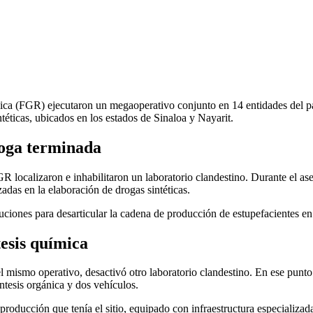
ica (FGR) ejecutaron un megaoperativo conjunto en 14 entidades del paí
téticas, ubicados en los estados de Sinaloa y Nayarit.
roga terminada
GR localizaron e inhabilitaron un laboratorio clandestino. Durante el 
zadas en la elaboración de drogas sintéticas.
ciones para desarticular la cadena de producción de estupefacientes en e
tesis química
el mismo operativo, desactivó otro laboratorio clandestino. En ese pun
íntesis orgánica y dos vehículos.
roducción que tenía el sitio, equipado con infraestructura especializada