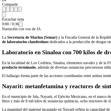
Compartir
Escuchar nota
0:00
/
0:36
Narración con voz de IA
La
Secretaría de Marina (Semar)
y la Fiscalía General de la Repúbl
de laboratorios clandestinos
dedicados a la producción de drogas sin
Laboratorio en Sinaloa con 700 kilos de d
En la localidad de Los Cedritos, Sinaloa, elementos navales y de la F
producto terminado
, además de diversas sustancias precursoras utili
El hallazgo forma parte de las acciones coordinadas entre ambas institu
Nayarit: metanfetamina y reactores de sín
En el municipio de Jala, Nayarit, el Ejército Mexicano, en el marco d
litros y más de 8 mil kilos de sustancias químicas, ocho reactores de s
La magnitud del material incautado en Nayarit refleja la capacidad de p