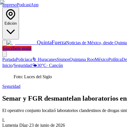
Impreso
Podcast
App
Edición
Quinta
Fuerza
Noticias de México, desde Quint
Suscríbete gratis
Portada
Policiaca
🌀 Huracanes
Sismos
Quintana Roo
México
Política
De
Inicio
/
Seguridad
🌤️
30
°C
·
Cancún
Foto: Luces del Siglo
Seguridad
Semar y FGR desmantelan laboratorios en 
El operativo conjunto localizó laboratorios clandestinos de drogas sint
L
Lumenia Díaz
·
23 de junio de 2026