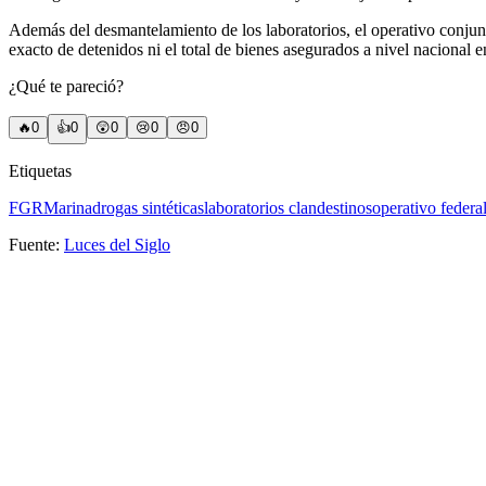
Además del desmantelamiento de los laboratorios, el operativo conjun
exacto de detenidos ni el total de bienes asegurados a nivel nacional e
¿Qué te pareció?
🔥
0
👍
0
😲
0
😢
0
😠
0
Etiquetas
FGR
Marina
drogas sintéticas
laboratorios clandestinos
operativo federa
Fuente:
Luces del Siglo