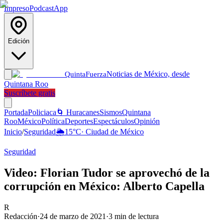
Impreso
Podcast
App
Edición
Noticias de México, desde
Quinta
Fuerza
Quintana Roo
Suscríbete gratis
Portada
Policiaca
🌀 Huracanes
Sismos
Quintana
Roo
México
Política
Deportes
Espectáculos
Opinión
Inicio
/
Seguridad
🌦️
15
°C
·
Ciudad de México
Seguridad
Video: Florian Tudor se aprovechó de la
corrupción en México: Alberto Capella
R
Redacción
·
24 de marzo de 2021
·
3
min de lectura