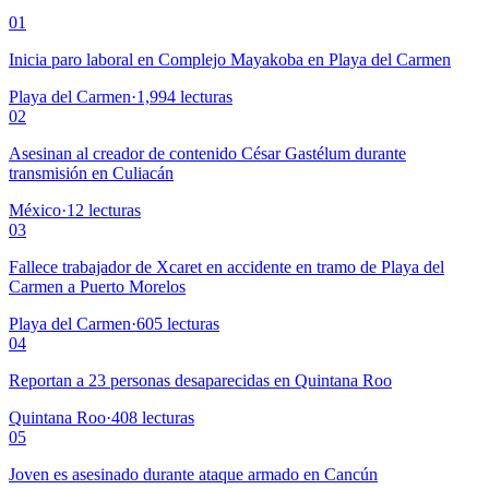
01
Inicia paro laboral en Complejo Mayakoba en Playa del Carmen
Playa del Carmen
·
1,994
lecturas
02
Asesinan al creador de contenido César Gastélum durante
transmisión en Culiacán
México
·
12
lecturas
03
Fallece trabajador de Xcaret en accidente en tramo de Playa del
Carmen a Puerto Morelos
Playa del Carmen
·
605
lecturas
04
Reportan a 23 personas desaparecidas en Quintana Roo
Quintana Roo
·
408
lecturas
05
Joven es asesinado durante ataque armado en Cancún