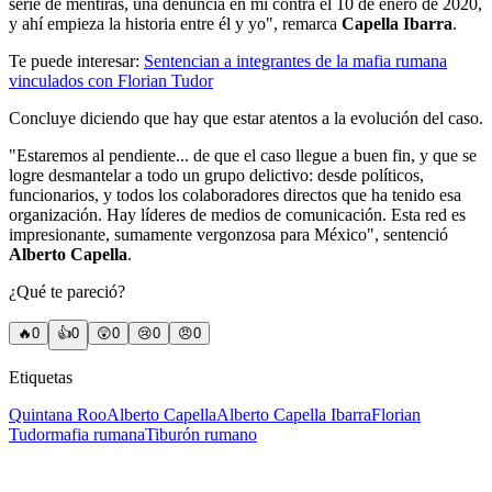
serie de mentiras, una denuncia en mi contra el 10 de enero de 2020,
y ahí empieza la historia entre él y yo", remarca
Capella Ibarra
.
Te puede interesar:
Sentencian a integrantes de la mafia rumana
vinculados con Florian Tudor
Concluye diciendo que hay que estar atentos a la evolución del caso.
"Estaremos al pendiente... de que el caso llegue a buen fin, y que se
logre desmantelar a todo un grupo delictivo: desde políticos,
funcionarios, y todos los colaboradores directos que ha tenido esa
organización. Hay líderes de medios de comunicación. Esta red es
impresionante, sumamente vergonzosa para México", sentenció
Alberto Capella
.
¿Qué te pareció?
🔥
0
👍
0
😲
0
😢
0
😠
0
Etiquetas
Quintana Roo
Alberto Capella
Alberto Capella Ibarra
Florian
Tudor
mafia rumana
Tiburón rumano