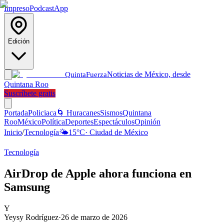
Impreso
Podcast
App
Edición
Noticias de México, desde
Quinta
Fuerza
Quintana Roo
Suscríbete gratis
Portada
Policiaca
🌀 Huracanes
Sismos
Quintana
Roo
México
Política
Deportes
Espectáculos
Opinión
Inicio
/
Tecnología
🌤️
15
°C
·
Ciudad de México
Tecnología
AirDrop de Apple ahora funciona en
Samsung
Y
Yeysy Rodríguez
·
26 de marzo de 2026