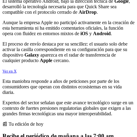
El sistema operativo Android, bajo la dirección técnica de
Google
,
desarrolló la tecnología necesaria para que Quick Share sea
compatible con el protocolo cerrado de
AirDrop
.
Aunque la empresa Apple no participó activamente en la creación de
esta herramienta ni ha emitido comentarios oficiales, la función
opera con fluidez en entornos mixtos de
iOS
y
Android
.
El proceso de envío destaca por su sencillez: el usuario solo debe
activar la casilla correspondiente en su configuración para que su
dispositivo
Galaxy
aparezca en el radar de transferencia de
cualquier producto
Apple
cercano.
Ver en X
Esta maniobra responde a años de peticiones por parte de los
consumidores que operan con distintos ecosistemas en su vida
diaria.
Expertos del sector señalan que este avance tecnológico surge en un
contexto de fuertes presiones regulatorias globales que exigen a las
grandes firmas tecnológicas una mayor interoperabilidad.
📰 Tu edición de hoy
Recibe el periódico de mañana a las 7:00 am