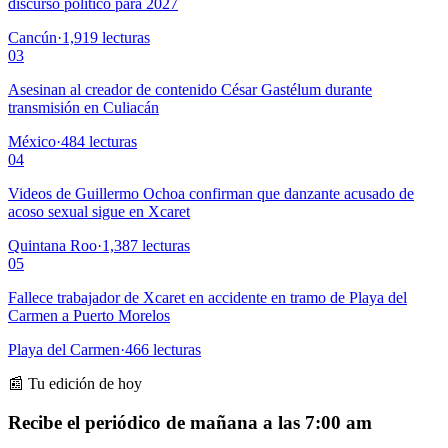
discurso político para 2027
Cancún
·
1,919
lecturas
03
Asesinan al creador de contenido César Gastélum durante
transmisión en Culiacán
México
·
484
lecturas
04
Videos de Guillermo Ochoa confirman que danzante acusado de
acoso sexual sigue en Xcaret
Quintana Roo
·
1,387
lecturas
05
Fallece trabajador de Xcaret en accidente en tramo de Playa del
Carmen a Puerto Morelos
Playa del Carmen
·
466
lecturas
📰 Tu edición de hoy
Recibe el periódico de mañana a las 7:00 am