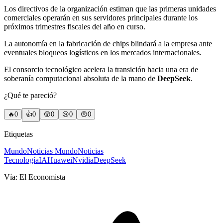
Los directivos de la organización estiman que las primeras unidades
comerciales operarán en sus servidores principales durante los
próximos trimestres fiscales del año en curso.
La autonomía en la fabricación de chips blindará a la empresa ante
eventuales bloqueos logísticos en los mercados internacionales.
El consorcio tecnológico acelera la transición hacia una era de
soberanía computacional absoluta de la mano de
DeepSeek
.
¿Qué te pareció?
🔥
0
👍
0
😲
0
😢
0
😠
0
Etiquetas
Mundo
Noticias Mundo
Noticias
Tecnología
IA
Huawei
Nvidia
DeepSeek
Vía:
El Economista