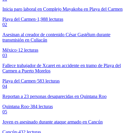
Inicia paro laboral en Complejo Mayakoba en Playa del Carmen
Playa del Carmen
·
1,988
lecturas
02
Asesinan al creador de contenido César Gastélum durante
transmisión en Culiacán
México
·
12
lecturas
03
Fallece trabajador de Xcaret en accidente en tramo de Playa del
Carmen a Puerto Morelos
Playa del Carmen
·
583
lecturas
04
Reportan a 23 personas desaparecidas en Quintana Roo
Quintana Roo
·
384
lecturas
05
Joven es asesinado durante ataque armado en Cancún
Cancún
·
432
lecturas