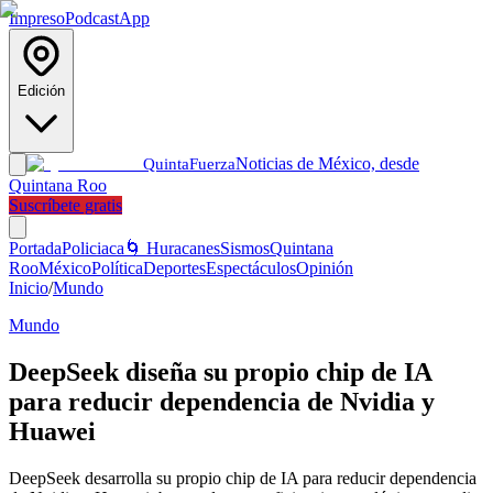
Impreso
Podcast
App
Edición
Noticias de México, desde
Quinta
Fuerza
Quintana Roo
Suscríbete gratis
Portada
Policiaca
🌀 Huracanes
Sismos
Quintana
Roo
México
Política
Deportes
Espectáculos
Opinión
Inicio
/
Mundo
Mundo
DeepSeek diseña su propio chip de IA
para reducir dependencia de Nvidia y
Huawei
DeepSeek desarrolla su propio chip de IA para reducir dependencia