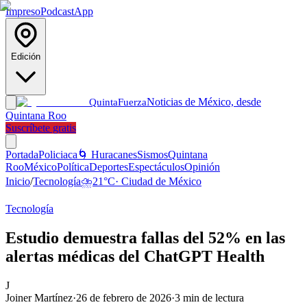
Impreso
Podcast
App
Edición
Noticias de México, desde
Quinta
Fuerza
Quintana Roo
Suscríbete gratis
Portada
Policiaca
🌀 Huracanes
Sismos
Quintana
Roo
México
Política
Deportes
Espectáculos
Opinión
Inicio
/
Tecnología
⛈️
21
°C
·
Ciudad de México
Tecnología
Estudio demuestra fallas del 52% en las
alertas médicas del ChatGPT Health
J
Joiner Martínez
·
26 de febrero de 2026
·
3
min de lectura