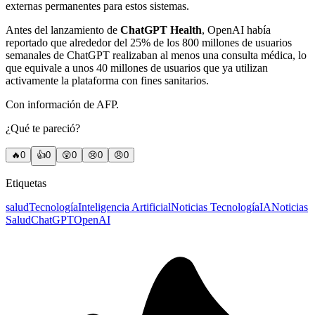
externas permanentes para estos sistemas.
Antes del lanzamiento de
ChatGPT Health
, OpenAI había
reportado que alrededor del 25% de los 800 millones de usuarios
semanales de ChatGPT realizaban al menos una consulta médica, lo
que equivale a unos 40 millones de usuarios que ya utilizan
activamente la plataforma con fines sanitarios.
Con información de AFP.
¿Qué te pareció?
🔥
0
👍
0
😲
0
😢
0
😠
0
Etiquetas
salud
Tecnología
Inteligencia Artificial
Noticias Tecnología
IA
Noticias
Salud
ChatGPT
OpenAI