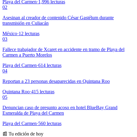
Playa del Carmen
·
1,996
lecturas
02
Asesinan al creador de contenido César Gastélum durante
transmisión en Culiacán
México
·
12
lecturas
03
Fallece trabajador de Xcaret en accidente en tramo de Playa del
Carmen a Puerto Morelos
Playa del Carmen
·
614
lecturas
04
Reportan a 23 personas desaparecidas en Quintana Roo
Quintana Roo
·
415
lecturas
05
Denuncian caso de presunto acoso en hotel BlueBay Grand
Esmeralda de Playa del Carmen
Playa del Carmen
·
560
lecturas
📰 Tu edición de hoy