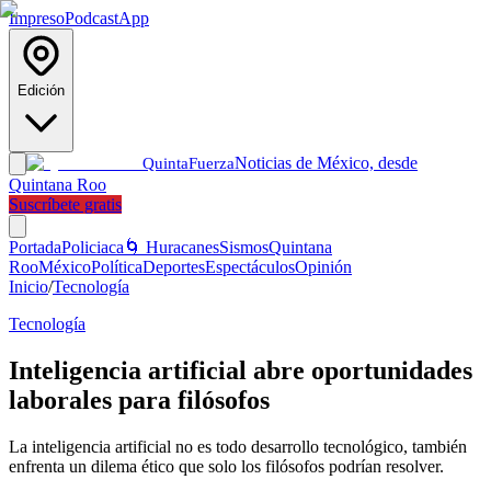
Impreso
Podcast
App
Edición
Noticias de México, desde
Quinta
Fuerza
Quintana Roo
Suscríbete gratis
Portada
Policiaca
🌀 Huracanes
Sismos
Quintana
Roo
México
Política
Deportes
Espectáculos
Opinión
Inicio
/
Tecnología
Tecnología
Inteligencia artificial abre oportunidades
laborales para filósofos
La inteligencia artificial no es todo desarrollo tecnológico, también
enfrenta un dilema ético que solo los filósofos podrían resolver.