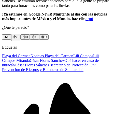
Sánchez, se emitirán recomendaciones para que la gente se prepare
tanto para huracanes como para las lluvias.
¡Ya estamos en Google News! Mantente al día con las noticias
más importantes de México y el Mundo, haz clic
aquí
¿Qué te pareció?
🔥
0
👍
0
😲
0
😢
0
😠
0
Etiquetas
Playa del Carmen
Noticias Playa del Carmen
Lili Campos
Lili
Campos Miranda
César Flores Sánchez
Qué hacer en caso de
huracán
César Flores Sánchez secretario de Protección Civil
Prevención de Riesgos y Bomberos de Solidaridad