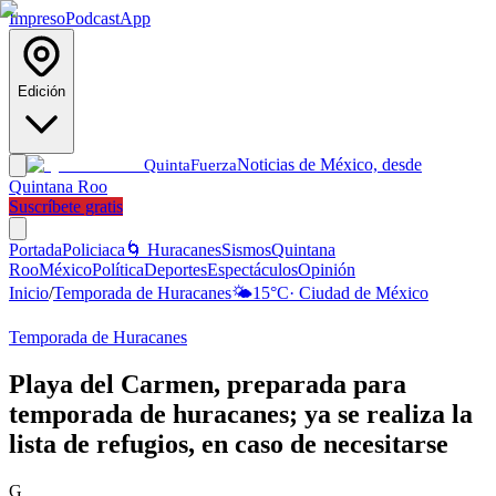
Impreso
Podcast
App
Edición
Noticias de México, desde
Quinta
Fuerza
Quintana Roo
Suscríbete gratis
Portada
Policiaca
🌀 Huracanes
Sismos
Quintana
Roo
México
Política
Deportes
Espectáculos
Opinión
Inicio
/
Temporada de Huracanes
🌤️
15
°C
·
Ciudad de México
Temporada de Huracanes
Playa del Carmen, preparada para
temporada de huracanes; ya se realiza la
lista de refugios, en caso de necesitarse
G