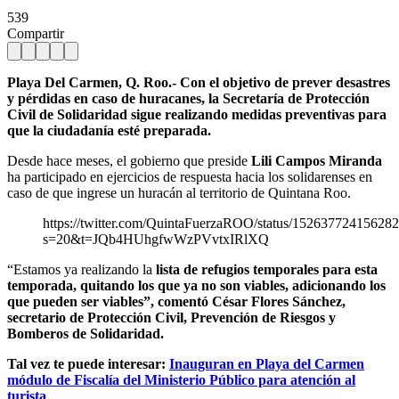
539
Compartir
Playa Del Carmen, Q. Roo.- Con el objetivo de prever desastres
y pérdidas en caso de huracanes, la Secretaría de Protección
Civil de Solidaridad sigue realizando medidas preventivas para
que la ciudadanía esté preparada.
Desde hace meses, el gobierno que preside
Lili Campos Miranda
ha participado en ejercicios de respuesta hacia los solidarenses en
caso de que ingrese un huracán al territorio de Quintana Roo.
https://twitter.com/QuintaFuerzaROO/status/15263772415628
s=20&t=JQb4HUhgfwWzPVvtxIRlXQ
“Estamos ya realizando la
lista de refugios temporales para esta
temporada, quitando los que ya no son viables, adicionando los
que pueden ser viables”, comentó César Flores Sánchez,
secretario de Protección Civil, Prevención de Riesgos y
Bomberos de Solidaridad.
Tal vez te puede interesar:
Inauguran en Playa del Carmen
módulo de Fiscalía del Ministerio Público para atención al
turista