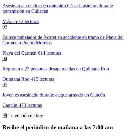
Asesinan al creador de contenido César Gastélum durante
transmisión en Culiacán
México
·
12
lecturas
03
Fallece trabajador de Xcaret en accidente en tramo de Playa del
Carmen a Puerto Morelos
Playa del Carmen
·
614
lecturas
04
Reportan a 23 personas desaparecidas en Quintana Roo
Quintana Roo
·
415
lecturas
05
Joven es asesinado durante ataque armado en Cancún
Cancún
·
473
lecturas
📰 Tu edición de hoy
Recibe el periódico de mañana a las 7:00 am