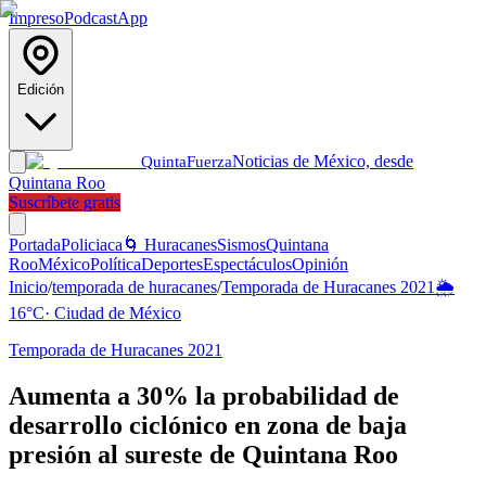
Impreso
Podcast
App
Edición
Noticias de México, desde
Quinta
Fuerza
Quintana Roo
Suscríbete gratis
Portada
Policiaca
🌀 Huracanes
Sismos
Quintana
Roo
México
Política
Deportes
Espectáculos
Opinión
Inicio
/
temporada de huracanes
/
Temporada de Huracanes 2021
🌦️
16
°C
·
Ciudad de México
Temporada de Huracanes 2021
Aumenta a 30% la probabilidad de
desarrollo ciclónico en zona de baja
presión al sureste de Quintana Roo