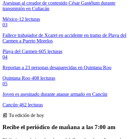
Asesinan al creador de contenido César Gastélum durante
transmisión en Culiacán
México
·
12
lecturas
03
Fallece trabajador de Xcaret en accidente en tramo de Playa del
Carmen a Puerto Morelos
Playa del Carmen
·
605
lecturas
04
Reportan a 23 personas desaparecidas en Quintana Roo
Quintana Roo
·
408
lecturas
05
Joven es asesinado durante ataque armado en Cancún
Cancún
·
462
lecturas
📰 Tu edición de hoy
Recibe el periódico de mañana a las 7:00 am