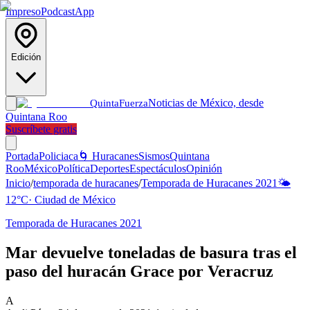
Impreso
Podcast
App
Edición
Noticias de México, desde
Quinta
Fuerza
Quintana Roo
Suscríbete gratis
Portada
Policiaca
🌀 Huracanes
Sismos
Quintana
Roo
México
Política
Deportes
Espectáculos
Opinión
Inicio
/
temporada de huracanes
/
Temporada de Huracanes 2021
🌤️
12
°C
·
Ciudad de México
Temporada de Huracanes 2021
Mar devuelve toneladas de basura tras el
paso del huracán Grace por Veracruz
A