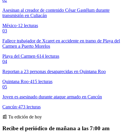
02
Asesinan al creador de contenido César Gastélum durante
transmisión en Culiacán
México
·
12
lecturas
03
Fallece trabajador de Xcaret en accidente en tramo de Playa del
Carmen a Puerto Morelos
Playa del Carmen
·
614
lecturas
04
Reportan a 23 personas desaparecidas en Quintana Roo
Quintana Roo
·
415
lecturas
05
Joven es asesinado durante ataque armado en Cancún
Cancún
·
473
lecturas
📰 Tu edición de hoy
Recibe el periódico de mañana a las 7:00 am