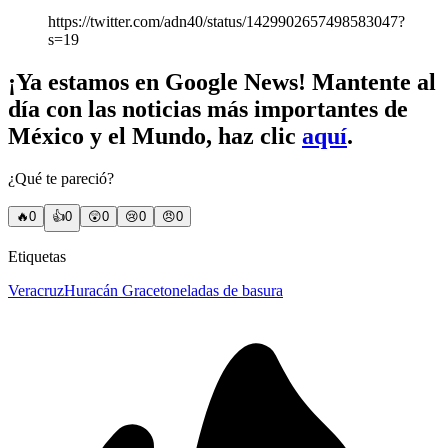
https://twitter.com/adn40/status/1429902657498583047?
s=19
¡Ya estamos en Google News! Mantente al
día con las noticias más importantes de
México y el Mundo, haz clic
aquí
.
¿Qué te pareció?
🔥
0
👍
0
😲
0
😢
0
😠
0
Etiquetas
Veracruz
Huracán Grace
toneladas de basura