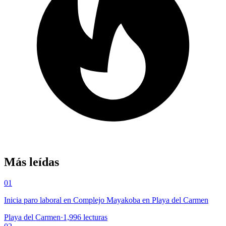
Más leídas
01
Inicia paro laboral en Complejo Mayakoba en Playa del Carmen
Playa del Carmen
·
1,996
lecturas