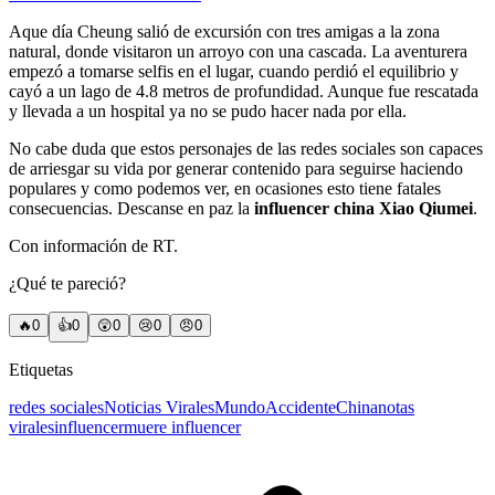
Aque día Cheung salió de excursión con tres amigas a la zona
natural, donde visitaron un arroyo con una cascada. La aventurera
empezó a tomarse selfis en el lugar, cuando perdió el equilibrio y
cayó a un lago de 4.8 metros de profundidad. Aunque fue rescatada
y llevada a un hospital ya no se pudo hacer nada por ella.
No cabe duda que estos personajes de las redes sociales son capaces
de arriesgar su vida por generar contenido para seguirse haciendo
populares y como podemos ver, en ocasiones esto tiene fatales
consecuencias. Descanse en paz la
influencer china
Xiao Qiumei
.
Con información de RT.
¿Qué te pareció?
🔥
0
👍
0
😲
0
😢
0
😠
0
Etiquetas
redes sociales
Noticias Virales
Mundo
Accidente
China
notas
virales
influencer
muere influencer