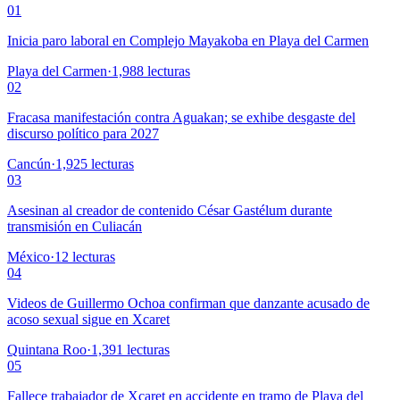
01
Inicia paro laboral en Complejo Mayakoba en Playa del Carmen
Playa del Carmen
·
1,988
lecturas
02
Fracasa manifestación contra Aguakan; se exhibe desgaste del
discurso político para 2027
Cancún
·
1,925
lecturas
03
Asesinan al creador de contenido César Gastélum durante
transmisión en Culiacán
México
·
12
lecturas
04
Videos de Guillermo Ochoa confirman que danzante acusado de
acoso sexual sigue en Xcaret
Quintana Roo
·
1,391
lecturas
05
Fallece trabajador de Xcaret en accidente en tramo de Playa del