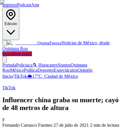
Impreso
Podcast
App
Edición
Noticias de México, desde
Quinta
Fuerza
Quintana Roo
Suscríbete gratis
Portada
Policiaca
🌀 Huracanes
Sismos
Quintana
Roo
México
Política
Deportes
Espectáculos
Opinión
Inicio
/
TikTok
🌦️
17
°C
·
Ciudad de México
TikTok
Influencer china graba su muerte; cayó
de 48 metros de altura
F
Fernando Carrasco Fuentes
·
27 de julio de 2021
·
2
min de lectura