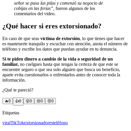
señor se puso las pilas y comenzó su negocio de
cobijas en las ferias”,
fueron algunos de los
comentarios del video.
¿Qué hacer si eres extorsionado?
En caso de que seas
víctima de extorsión
, lo que tienes que hacer
es mantenerte tranquilo y escuchar con atención, anota el número de
teléfono y escribe los datos que puedan ayudar en tu denuncia.
Si te piden dinero a cambio de la vida o seguridad de un
familiar,
no cuelgues hasta que tengas la certeza de que este se
encuentre seguro o que sea solo alguien que busca un beneficio,
aparte evita cuestionarlos o enfrentarlos antes de conocer toda la
información.
¿Qué te pareció?
🔥
0
👍
0
😲
0
😢
0
😠
0
Etiquetas
viral
TikTok
extorsionadores
teléfono