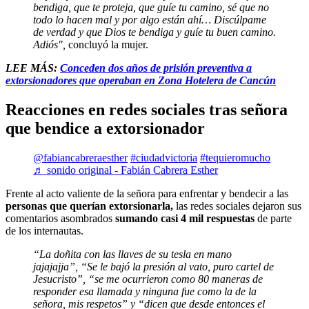
bendiga, que te proteja, que guíe tu camino, sé que no
todo lo hacen mal y por algo están ahí… Discúlpame
de verdad y que Dios te bendiga y guíe tu buen camino.
Adiós",
concluyó la mujer.
LEE MÁS:
Conceden dos años de prisión preventiva a
extorsionadores que operaban en Zona Hotelera de Cancún
Reacciones en redes sociales tras señora
que bendice a extorsionador
@fabiancabreraesther
#ciudadvictoria
#tequieromucho
♬ sonido original - Fabián Cabrera Esther
Frente al acto valiente de la señora para enfrentar y bendecir a las
personas que querían extorsionarla,
las redes sociales dejaron sus
comentarios asombrados
sumando casi 4 mil respuestas
de parte
de los internautas.
“La doñita con las llaves de su tesla en mano
jajajajja”, “Se le bajó la presión al vato, puro cartel de
Jesucristo”, “se me ocurrieron como 80 maneras de
responder esa llamada y ninguna fue como la de la
señora, mis respetos” y “dicen que desde entonces el