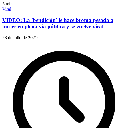
3
min
Viral
VIDEO: La 'bendición' le hace broma pesada a
mujer en plena vía pública y se vuelve viral
28 de julio de 2021
·