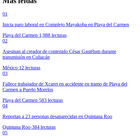
Más leídas
01
Inicia paro laboral en Complejo Mayakoba en Playa del Carmen
Playa del Carmen
·
1,988
lecturas
02
Asesinan al creador de contenido César Gastélum durante
transmisión en Culiacán
México
·
12
lecturas
03
Fallece trabajador de Xcaret en accidente en tramo de Playa del
Carmen a Puerto Morelos
Playa del Carmen
·
583
lecturas
04
Reportan a 23 personas desaparecidas en Quintana Roo
Quintana Roo
·
384
lecturas
05