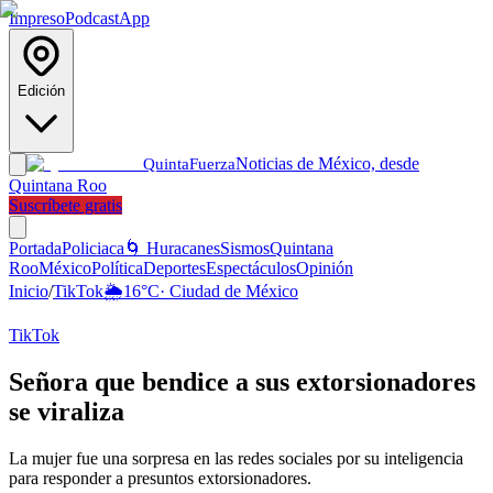
Impreso
Podcast
App
Edición
Noticias de México, desde
Quinta
Fuerza
Quintana Roo
Suscríbete gratis
Portada
Policiaca
🌀 Huracanes
Sismos
Quintana
Roo
México
Política
Deportes
Espectáculos
Opinión
Inicio
/
TikTok
🌦️
16
°C
·
Ciudad de México
TikTok
Señora que bendice a sus extorsionadores
se viraliza
La mujer fue una sorpresa en las redes sociales por su inteligencia
para responder a presuntos extorsionadores.