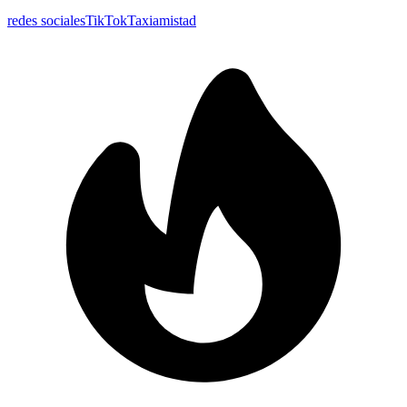
redes sociales
TikTok
Taxi
amistad