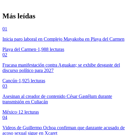
Más leídas
01
Inicia paro laboral en Complejo Mayakoba en Playa del Carmen
Playa del Carmen
·
1,988
lecturas
02
Fracasa manifestación contra Aguakan; se exhibe desgaste del
discurso político para 2027
Cancún
·
1,925
lecturas
03
Asesinan al creador de contenido César Gastélum durante
transmisión en Culiacán
México
·
12
lecturas
04
Videos de Guillermo Ochoa confirman que danzante acusado de
acoso sexual sigue en Xcaret