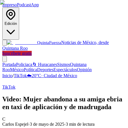
Impreso
Podcast
App
Edición
Noticias de México, desde
Quinta
Fuerza
Quintana Roo
Suscríbete gratis
Portada
Policiaca
🌀 Huracanes
Sismos
Quintana
Roo
México
Política
Deportes
Espectáculos
Opinión
Inicio
/
TikTok
☁️
20
°C
·
Ciudad de México
TikTok
Video: Mujer abandona a su amiga ebria
en taxi de aplicación y de madrugada
C
Carlos Espejel
·
3 de mayo de 2025
·
3
min de lectura