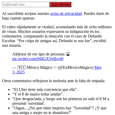
Suscribirme
Al suscribirte aceptas nuestro
aviso de privacidad
. Puedes darte de
baja cuando quieras.
El video rápidamente se viralizó, acumulando más de ocho millones
de vistas. Muchos usuarios expresaron su indignación en los
comentarios, comparando la situación con el caso de Debanhi
Escobar. “Por culpa de amigas así, Debanhi se nos fue”, escribió
una usuaria.
Aléjense de ese tipo de personas 🤮
pic.twitter.com/M4GXVeBwd0
— 🇲🇽 México Mágico ✨ (@EnMexicoMagico)
May
3, 2025
Otros comentarios reflejaron la molestia ante la falta de empatía:
“El Uber tiene más conciencia que ella”.
“Y el 8 de marzo todas unidas”.
"Que desgraciada, y luego son las primeras en salir el 8 M a
presumir 'sororidad'.
"Oigan... ¿No que entre mujeres hay "Sororidad"? ¿Y que
una amiga o mujer no te abandona?"