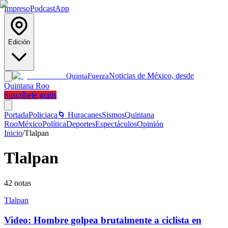
Impreso
Podcast
App
Edición
Noticias de México, desde
Quinta
Fuerza
Quintana Roo
Suscríbete gratis
Portada
Policiaca
🌀 Huracanes
Sismos
Quintana
Roo
México
Política
Deportes
Espectáculos
Opinión
Inicio
/
Tlalpan
Tlalpan
42
notas
Tlalpan
Video: Hombre golpea brutalmente a ciclista en