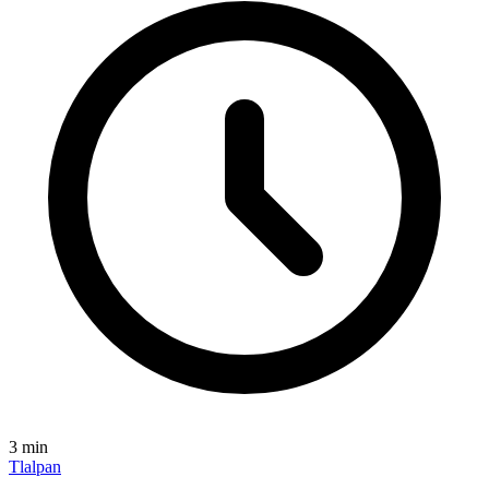
3
min
Tlalpan