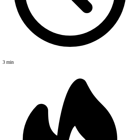
3
min