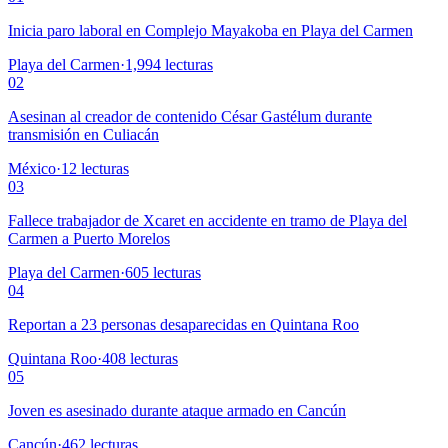
Inicia paro laboral en Complejo Mayakoba en Playa del Carmen
Playa del Carmen
·
1,994
lecturas
02
Asesinan al creador de contenido César Gastélum durante
transmisión en Culiacán
México
·
12
lecturas
03
Fallece trabajador de Xcaret en accidente en tramo de Playa del
Carmen a Puerto Morelos
Playa del Carmen
·
605
lecturas
04
Reportan a 23 personas desaparecidas en Quintana Roo
Quintana Roo
·
408
lecturas
05
Joven es asesinado durante ataque armado en Cancún
Cancún
·
462
lecturas