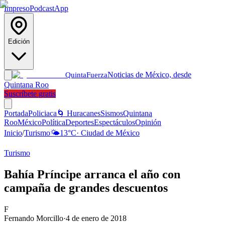
Impreso
Podcast
App
Edición
Noticias de México, desde
Quinta
Fuerza
Quintana Roo
Suscríbete gratis
Portada
Policiaca
🌀 Huracanes
Sismos
Quintana
Roo
México
Política
Deportes
Espectáculos
Opinión
Inicio
/
Turismo
🌤️
13
°C
·
Ciudad de México
Turismo
Bahía Príncipe arranca el año con
campaña de grandes descuentos
F
Fernando Morcillo
·
4 de enero de 2018