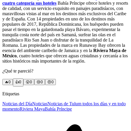
cuatro categoría sus hoteles
Bahía Príncipe ofrece hoteles y resorts
de calidad, con un servicio exquisito en paisajes paradisíacos, con
maravillosas vistas al mar en los destinos más exclusivos del Caribe
y de España. Con 14 propiedades en uno de los destinos más
populares de 2017, República Dominicana, los huéspedes pueden
pasar el tiempo en la galardonada playa Bávaro, experimentar la
tranquila costa norte del país en Samaná, surfear las olas en el
paradisíaco Rio San Juan o disfrutar de la tranquilidad de La
Romana. Las propiedades de la marca en Runaway Bay ofrecen la
esencia del ambiente caribeño de Jamaica y en la
Riviera Maya de
México
, cuatro hoteles que ofrecen aguas cristalinas y cercanía a los
sitios históricos más importantes de la región.
¿Qué te pareció?
🔥
0
👍
0
😲
0
😢
0
😠
0
Etiquetas
Noticias del Día
Noticias
Noticias de Tulum todos los días y en todo
momento
Riviera Maya
Bahía Príncipe