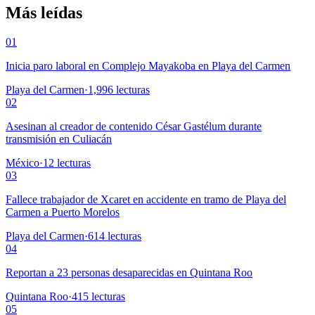
Más leídas
01
Inicia paro laboral en Complejo Mayakoba en Playa del Carmen
Playa del Carmen
·
1,996
lecturas
02
Asesinan al creador de contenido César Gastélum durante
transmisión en Culiacán
México
·
12
lecturas
03
Fallece trabajador de Xcaret en accidente en tramo de Playa del
Carmen a Puerto Morelos
Playa del Carmen
·
614
lecturas
04
Reportan a 23 personas desaparecidas en Quintana Roo
Quintana Roo
·
415
lecturas
05