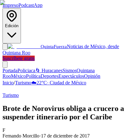
Impreso
Podcast
App
Edición
Noticias de México, desde
Quinta
Fuerza
Quintana Roo
Suscríbete gratis
Portada
Policiaca
🌀 Huracanes
Sismos
Quintana
Roo
México
Política
Deportes
Espectáculos
Opinión
Inicio
/
Turismo
☁️
22
°C
·
Ciudad de México
Turismo
Brote de Norovirus obliga a crucero a
suspender itinerario por el Caribe
F
Fernando Morcillo
·
17 de diciembre de 2017