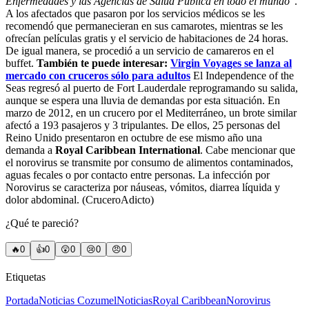
Enfermedades y las Agencias de Salud Pública en todo el mundo
“.
A los afectados que pasaron por los servicios médicos se les
recomendó que permanecieran en sus camarotes, mientras se les
ofrecían películas gratis y el servicio de habitaciones de 24 horas.
De igual manera, se procedió a un servicio de camareros en el
buffet.
También te puede interesar:
Virgin Voyages se lanza al
mercado con cruceros sólo para adultos
El Independence of the
Seas regresó al puerto de Fort Lauderdale reprogramando su salida,
aunque se espera una lluvia de demandas por esta situación. En
marzo de 2012, en un crucero por el Mediterráneo, un brote similar
afectó a 193 pasajeros y 3 tripulantes. De ellos, 25 personas del
Reino Unido presentaron en octubre de ese mismo año una
demanda a
Royal Caribbean International
. Cabe mencionar que
el norovirus se transmite por consumo de alimentos contaminados,
aguas fecales o por contacto entre personas. La infección por
Norovirus se caracteriza por náuseas, vómitos, diarrea líquida y
dolor abdominal. (CruceroAdicto)
¿Qué te pareció?
🔥
0
👍
0
😲
0
😢
0
😠
0
Etiquetas
Portada
Noticias Cozumel
Noticias
Royal Caribbean
Norovirus