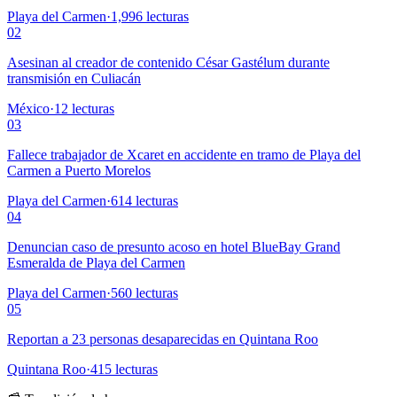
Playa del Carmen
·
1,996
lecturas
02
Asesinan al creador de contenido César Gastélum durante
transmisión en Culiacán
México
·
12
lecturas
03
Fallece trabajador de Xcaret en accidente en tramo de Playa del
Carmen a Puerto Morelos
Playa del Carmen
·
614
lecturas
04
Denuncian caso de presunto acoso en hotel BlueBay Grand
Esmeralda de Playa del Carmen
Playa del Carmen
·
560
lecturas
05
Reportan a 23 personas desaparecidas en Quintana Roo
Quintana Roo
·
415
lecturas