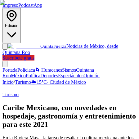
Impreso
Podcast
App
Edición
Noticias de México, desde
Quinta
Fuerza
Quintana Roo
Suscríbete gratis
Portada
Policiaca
🌀 Huracanes
Sismos
Quintana
Roo
México
Política
Deportes
Espectáculos
Opinión
Inicio
/
Turismo
🌦️
15
°C
·
Ciudad de México
Turismo
Caribe Mexicano, con novedades en
hospedaje, gastronomía y entretenimiento
para este 2021
En la Riviera Maya, la tarea de resaltar la cultura mexicana ante los