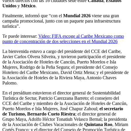
vuelos directos con las 16 ciudades sede entre
Canadá
,
Estados
Unidos
y
México
.
Finalmente, informó que “con el
Mundial 2026
viene una gran
campaña promocional, junto con un paquete para infraestructura
turística”.
Te puede interesar:
Video: FIFA escoge al Caribe Mexicano como
punto de concentración de dos selecciones en el Mundial 2026
La bienvenida estuvo a cargo del presidente del CCE del Caribe,
Javier Carlos Olvera Silveira, y tuvieron participación el presidente
de la Asociación de Hoteles de Cancún, Puerto Morelos e Isla
Mujeres, Rodrigo de la Peña Segura; el presidente del Consejo
Hotelero del Caribe Mexicano, David Ortiz Mena; y el presidente de
la Asociación de Hoteles de la Riviera Maya, Antonio Chaves
Palomo.
En el presídium estuvieron el director general de Sustentabilidad
Turística de Sectur, Patricio Carezzana Barreto; el consejero del
CCE del Caribe y miembro de la Asociación de Hoteles de Cancún,
Puerto Morelos e Isla Mujeres, José Chapur Zahoul;
el secretario
de Turismo, Bernardo Cueto Riestra
; el director general de
Grupo Maya, Adolfo Héctor Tonatiuh Velasco Bernal; la presidenta
de la Asociación de Clubes Vacacionales de
Quintana Roo
, Miriam
Cortés Franco; y el director del Consejo de Promoción Turística de