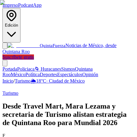
Impreso
Podcast
App
Edición
Noticias de México, desde
Quinta
Fuerza
Quintana Roo
Suscríbete gratis
Portada
Policiaca
🌀 Huracanes
Sismos
Quintana
Roo
México
Política
Deportes
Espectáculos
Opinión
Inicio
/
Turismo
🌦️
18
°C
·
Ciudad de México
Turismo
Desde Travel Mart, Mara Lezama y
secretaria de Turismo alistan estrategia
de Quintana Roo para Mundial 2026
F