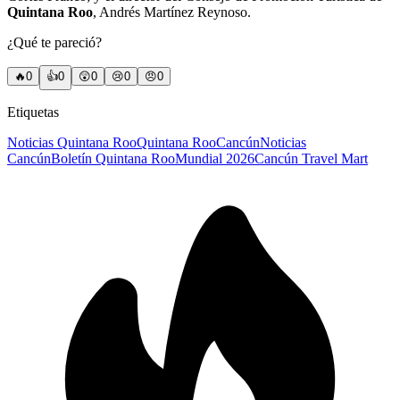
Quintana Roo
, Andrés Martínez Reynoso.
¿Qué te pareció?
🔥
0
👍
0
😲
0
😢
0
😠
0
Etiquetas
Noticias Quintana Roo
Quintana Roo
Cancún
Noticias
Cancún
Boletín Quintana Roo
Mundial 2026
Cancún Travel Mart