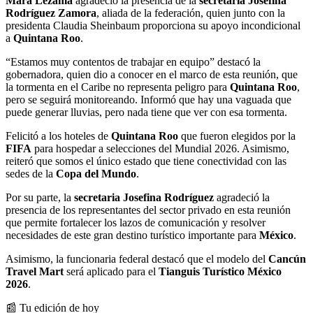
Mara Lezama
agradeció la presencia de la
secretaria Josefina
Rodríguez Zamora
, aliada de la federación, quien junto con la
presidenta Claudia Sheinbaum proporciona su apoyo incondicional
a
Quintana Roo
.
“Estamos muy contentos de trabajar en equipo” destacó la
gobernadora, quien dio a conocer en el marco de esta reunión, que
la tormenta en el Caribe no representa peligro para
Quintana Roo
,
pero se seguirá monitoreando. Informó que hay una vaguada que
puede generar lluvias, pero nada tiene que ver con esa tormenta.
Felicitó a los hoteles de
Quintana Roo
que fueron elegidos por la
FIFA
para hospedar a selecciones del Mundial 2026. Asimismo,
reiteró que somos el único estado que tiene conectividad con las
sedes de la
Copa del Mundo
.
Por su parte, la
secretaria Josefina Rodríguez
agradeció la
presencia de los representantes del sector privado en esta reunión
que permite fortalecer los lazos de comunicación y resolver
necesidades de este gran destino turístico importante para
México
.
Asimismo, la funcionaria federal destacó que el modelo del
Cancún
Travel Mart
será aplicado para el
Tianguis Turístico México
2026
.
📰 Tu edición de hoy