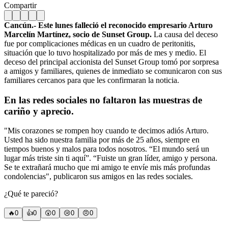
Compartir
Cancún.- Este lunes falleció el reconocido empresario Arturo
Marcelín Martínez, socio de Sunset Group.
La causa del deceso
fue por complicaciones médicas en un cuadro de peritonitis,
situación que lo tuvo hospitalizado por más de mes y medio. El
deceso del principal accionista del Sunset Group tomó por sorpresa
a amigos y familiares, quienes de inmediato se comunicaron con sus
familiares cercanos para que les confirmaran la noticia.
En las redes sociales no faltaron las muestras de
cariño y aprecio.
"Mis corazones se rompen hoy cuando te decimos adiós Arturo.
Usted ha sido nuestra familia por más de 25 años, siempre en
tiempos buenos y malos para todos nosotros. “El mundo será un
lugar más triste sin ti aquí”. “Fuiste un gran líder, amigo y persona.
Se te extrañará mucho que mi amigo te envíe mis más profundas
condolencias", publicaron sus amigos en las redes sociales.
¿Qué te pareció?
🔥
0
👍
0
😲
0
😢
0
😠
0