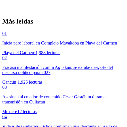
Más leídas
01
Inicia paro laboral en Complejo Mayakoba en Playa del Carmen
Playa del Carmen
·
1,988
lecturas
02
Fracasa manifestación contra Aguakan; se exhibe desgaste del
discurso político para 2027
Cancún
·
1,925
lecturas
03
Asesinan al creador de contenido César Gastélum durante
transmisión en Culiacán
México
·
12
lecturas
04
Videos de Guillermo Ochoa confirman que danzante acusado de