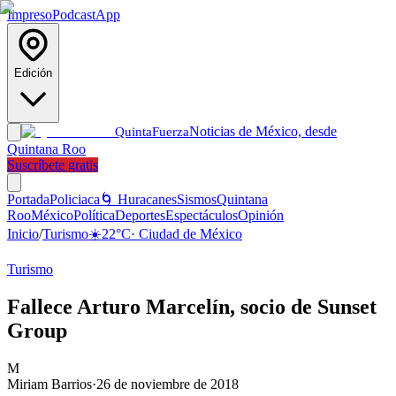
Impreso
Podcast
App
Edición
Noticias de México, desde
Quinta
Fuerza
Quintana Roo
Suscríbete gratis
Portada
Policiaca
🌀 Huracanes
Sismos
Quintana
Roo
México
Política
Deportes
Espectáculos
Opinión
Inicio
/
Turismo
☀️
22
°C
·
Ciudad de México
Turismo
Fallece Arturo Marcelín, socio de Sunset
Group
M
Miriam Barrios
·
26 de noviembre de 2018