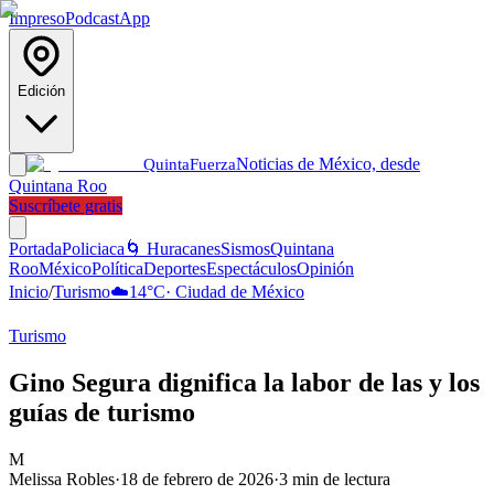
Impreso
Podcast
App
Edición
Noticias de México, desde
Quinta
Fuerza
Quintana Roo
Suscríbete gratis
Portada
Policiaca
🌀 Huracanes
Sismos
Quintana
Roo
México
Política
Deportes
Espectáculos
Opinión
Inicio
/
Turismo
☁️
14
°C
·
Ciudad de México
Turismo
Gino Segura dignifica la labor de las y los
guías de turismo
M
Melissa Robles
·
18 de febrero de 2026
·
3
min de lectura