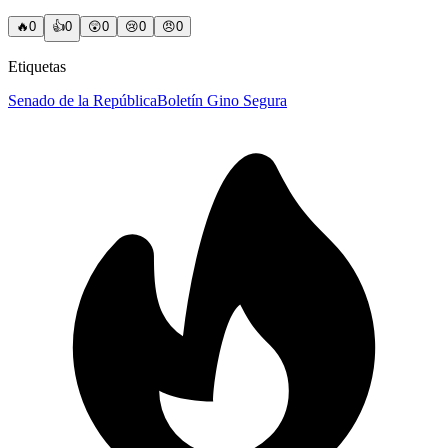
🔥
0
👍
0
😲
0
😢
0
😠
0
Etiquetas
Senado de la República
Boletín Gino Segura