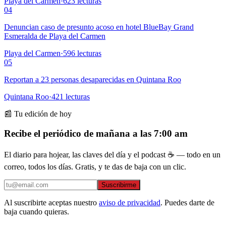
Playa del Carmen
·
623
lecturas
04
Denuncian caso de presunto acoso en hotel BlueBay Grand
Esmeralda de Playa del Carmen
Playa del Carmen
·
596
lecturas
05
Reportan a 23 personas desaparecidas en Quintana Roo
Quintana Roo
·
421
lecturas
📰 Tu edición de hoy
Recibe el periódico de mañana a las 7:00 am
El diario para hojear, las claves del día y el podcast ☕ — todo en un
correo, todos los días. Gratis, y te das de baja con un clic.
Suscribirme
Al suscribirte aceptas nuestro
aviso de privacidad
. Puedes darte de
baja cuando quieras.