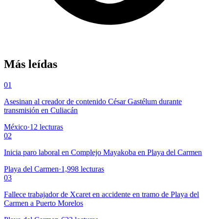
Más leídas
01
Asesinan al creador de contenido César Gastélum durante
transmisión en Culiacán
México
·
12
lecturas
02
Inicia paro laboral en Complejo Mayakoba en Playa del Carmen
Playa del Carmen
·
1,998
lecturas
03
Fallece trabajador de Xcaret en accidente en tramo de Playa del
Carmen a Puerto Morelos