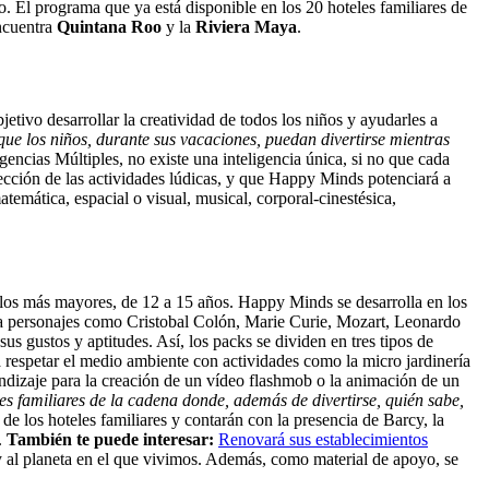
. El programa que ya está disponible en los 20 hoteles familiares de
encuentra
Quintana Roo
y la
Riviera Maya
.
etivo desarrollar la creatividad de todos los niños y ayudarles a
ue los niños, durante sus vacaciones, puedan divertirse mientras
igencias Múltiples, no existe una inteligencia única, si no que cada
elección de las actividades lúdicas, y que Happy Minds potenciará a
temática, espacial o visual, musical, corporal-cinestésica,
a los más mayores, de 12 a 15 años. Happy Minds se desarrolla en los
n a personajes como Cristobal Colón, Marie Curie, Mozart, Leonardo
us gustos y aptitudes. Así, los packs se dividen en tres tipos de
 a respetar el medio ambiente con actividades como la micro jardinería
rendizaje para la creación de un vídeo flashmob o la animación de un
es familiares de la cadena donde, además de divertirse, quién sabe,
de los hoteles familiares y contarán con la presencia de Barcy, la
.
También te puede interesar:
Renovará sus establecimientos
y al planeta en el que vivimos. Además, como material de apoyo, se