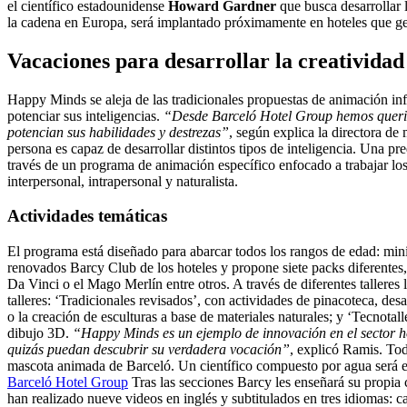
el científico estadounidense
Howard Gardner
que busca desarrollar 
la cadena en Europa, será implantado próximamente en hoteles que ges
Vacaciones para desarrollar la creatividad
Happy Minds se aleja de las tradicionales propuestas de animación infa
potenciar sus inteligencias.
“Desde Barceló Hotel Group hemos querido 
potencian sus habilidades y destrezas”
, según explica la directora de
persona es capaz de desarrollar distintos tipos de inteligencia. Una pr
través de un programa de animación específico enfocado a trabajar los 
interpersonal, intrapersonal y naturalista.
Actividades temáticas
El programa está diseñado para abarcar todos los rangos de edad: mini
renovados Barcy Club de los hoteles y propone siete packs diferentes
Da Vinci o el Mago Merlín entre otros. A través de diferentes talleres 
talleres: ‘Tradicionales revisados’, con actividades de pinacoteca, des
o la creación de esculturas a base de materiales naturales; y ‘Tecnota
dibujo 3D.
“Happy Minds es un ejemplo de innovación en el sector hot
quizás puedan descubrir su verdadera vocación”
, explicó Ramis. Tod
mascota animada de Barceló. Un científico compuesto por agua será el e
Barceló Hotel Group
Tras las secciones Barcy les enseñará su propia
han realizado nueve videos en inglés y subtitulados en tres idiomas: c