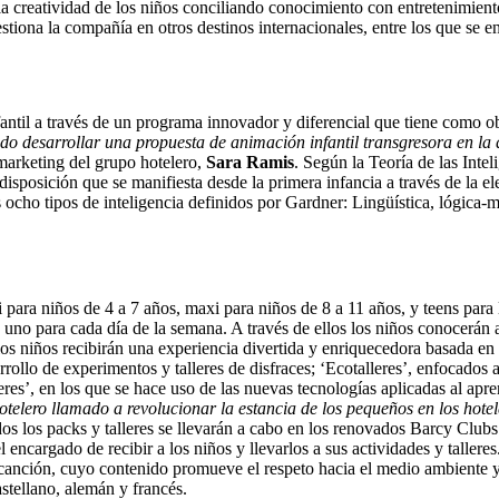
la creatividad de los niños conciliando conocimiento con entretenimiento
tiona la compañía en otros destinos internacionales, entre los que se 
ntil a través de un programa innovador y diferencial que tiene como obj
desarrollar una propuesta de animación infantil transgresora en la q
 marketing del grupo hotelero,
Sara Ramis
. Según la Teoría de las Intel
edisposición que se manifiesta desde la primera infancia a través de la 
ocho tipos de inteligencia definidos por Gardner: Lingüística, lógica-ma
 para niños de 4 a 7 años, maxi para niños de 8 a 11 años, y teens par
, uno para cada día de la semana. A través de ellos los niños conocerá
los niños recibirán una experiencia divertida y enriquecedora basada en s
arrollo de experimentos y talleres de disfraces; ‘Ecotalleres’, enfocados
lleres’, en los que se hace uso de las nuevas tecnologías aplicadas al ap
elero llamado a revolucionar la estancia de los pequeños en los hotel
os los packs y talleres se llevarán a cabo en los renovados Barcy Clubs 
ncargado de recibir a los niños y llevarlos a sus actividades y talleres
 canción, cuyo contenido promueve el respeto hacia el medio ambiente 
astellano, alemán y francés.