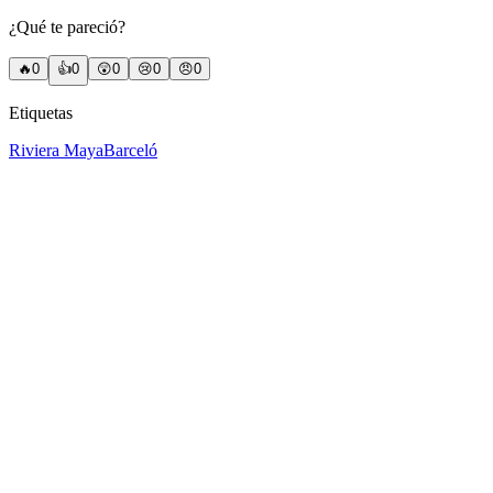
¿Qué te pareció?
🔥
0
👍
0
😲
0
😢
0
😠
0
Etiquetas
Riviera Maya
Barceló