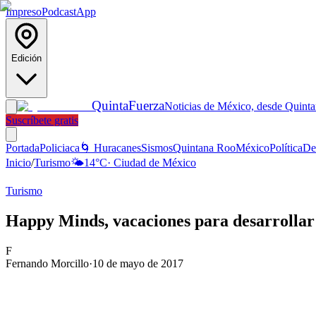
Impreso
Podcast
App
Edición
Quinta
Fuerza
Noticias de México, desde Quint
Suscríbete gratis
Portada
Policiaca
🌀 Huracanes
Sismos
Quintana Roo
México
Política
De
Inicio
/
Turismo
🌤️
14
°C
·
Ciudad de México
Turismo
Happy Minds, vacaciones para desarrollar l
F
Fernando Morcillo
·
10 de mayo de 2017