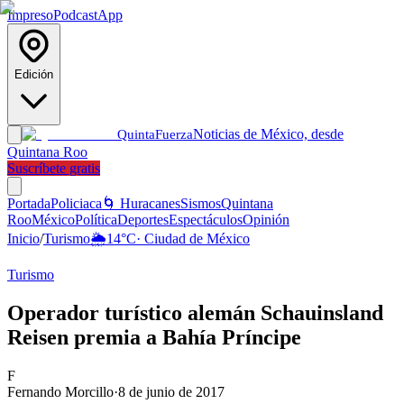
Impreso
Podcast
App
Edición
Noticias de México, desde
Quinta
Fuerza
Quintana Roo
Suscríbete gratis
Portada
Policiaca
🌀 Huracanes
Sismos
Quintana
Roo
México
Política
Deportes
Espectáculos
Opinión
Inicio
/
Turismo
🌦️
14
°C
·
Ciudad de México
Turismo
Operador turístico alemán Schauinsland
Reisen premia a Bahía Príncipe
F
Fernando Morcillo
·
8 de junio de 2017