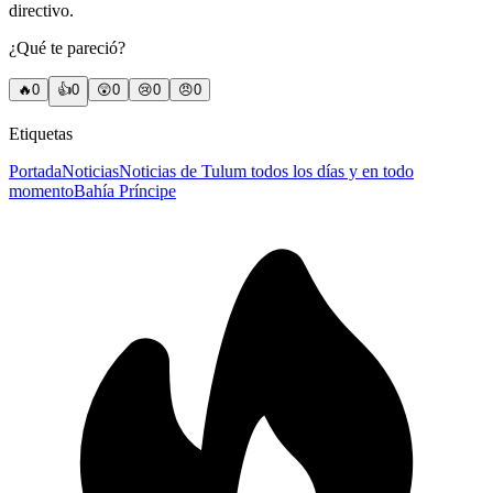
directivo.
¿Qué te pareció?
🔥
0
👍
0
😲
0
😢
0
😠
0
Etiquetas
Portada
Noticias
Noticias de Tulum todos los días y en todo
momento
Bahía Príncipe