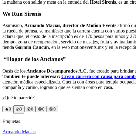
la mañana con salida y meta en la entrada del
Hotel Sirenis
, es un cir
We Run Sirenis
Asimismo,
Armando Macías, director de Motion Events
afirmó que
la rueda de prensa, se manifestó que la carrera cuenta con varios pu
aclarar que, el costo de la inscripción es de 170 pesos para niños y 2
tiempo, zona de recuperación, servicio de masajes, fruta y avituallami
tienda
Garmin Cancún
, en la web motionevents.mx y en la recepción
“Hogar de los Ancianos”
Oasis de los
Ancianos Desamparados A.C.
fue creado para brindar 
También te puede interesar:
Crean carrera con causa para comba
atención médica especializada. Cuenta con áreas para terapia ocupaciona
compañía y cariño, logrando que se sientan como en casa.
¿Qué te pareció?
🔥
0
👍
0
😲
0
😢
0
😠
0
Etiquetas
Armando Macías