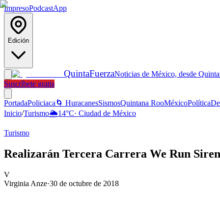
Impreso
Podcast
App
Edición
Quinta
Fuerza
Noticias de México, desde Quint
Suscríbete gratis
Portada
Policiaca
🌀 Huracanes
Sismos
Quintana Roo
México
Política
De
Inicio
/
Turismo
🌦️
14
°C
·
Ciudad de México
Turismo
Realizarán Tercera Carrera We Run Siren
V
Virginia Anze
·
30 de octubre de 2018