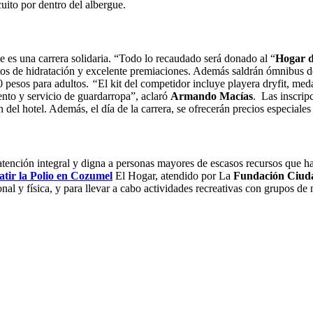
cuito por dentro del albergue.
 es una carrera solidaria. “Todo lo recaudado será donado al “
Hogar d
estos de hidratación y excelente premiaciones. Además saldrán ómnibus 
70 pesos para adultos.
“
El kit del competidor incluye playera dryfit, med
ento y servicio de guardarropa”, aclaró
Armando Macías
.
Las inscripc
 del hotel. Además, el día de la carrera, se ofrecerán precios especiale
atención integral y digna a personas mayores de escasos recursos que 
tir la Polio en Cozumel
El Hogar, atendido por La
Fundación Ciuda
l y física, y para llevar a cabo actividades recreativas con grupos de n