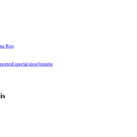
ana Roo
portes
Espectáculos
Opinión
is