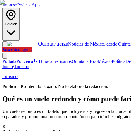
Impreso
Podcast
App
Edición
Quinta
Fuerza
Noticias de México, desde Quint
Suscríbete gratis
Portada
Policiaca
🌀 Huracanes
Sismos
Quintana Roo
México
Política
De
Inicio
/
Turismo
Turismo
Publicidad
Contenido pagado. No lo elaboró la redacción.
Qué es un vuelo redondo y cómo puede faci
Un vuelo redondo es un boleto que incluye ida y regreso a la ciudad de
separados y proporciona un comprobante único para trámites migratorio
R